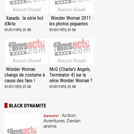
Xanadu : la série hot
Wonder Woman 2011 :
d'Arte
les photos piquantes
01/01/1970, 01:00
01/01/1970, 01:00
Wonder Woman
McG (Charlie's Angels,
change de costume à
Terminator 4) sur la
cause des fans !
série Wonder Woman ?
01/01/1970, 01:00
01/01/1970, 01:00
BLACK DYNAMITE
: Action,
Genre(s)
Aventures, Dessin
animé;