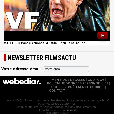
►
MATCHBOX Bande Annonce VF (2026) John Cena, Action
NEWSLETTER FILMSACTU
Votre adresse email :
MENTIONS LÉGALES
|
CGU
|
CGV
|
POLITIQUE DONNÉES PERSONNELLES
|
COOKIES
|
PRÉFÉRENCE COOKIES
|
CONTACT
Depuis 2007, FilmsActu couvre l'actualité des films et séries au cinéma, à la TV
et sur toutes les plateformes.
Critiques, trailers, bandes-annonces, sorties vidéo, streaming...
Filmsactu est édité par
Webedia
Réalisation Vitalyn