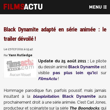
Black Dynamite adapté en série animée : le
trailer dévoilé !
Le 27/07/2011 à 15:42
Yann Rutledge
Par
Update du 25 août 2011 :
Le pilote
du dessin animé
Black Dynamite
est
visible
pas plus loin qu'ici
sur
FilmsActu
!
Hommage parodique fun, parfois poussif, mais jamais
insultant à la
blaxploitation
,
Black Dynamite
aura
prochainement droit à une série animée. C'est Carl Jones,
producteur et scénariste sur la série
The Boondocks
, qui