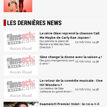
LES DERNIÈRES NEWS
La série Glee reprend la chanson Call
Me Maybe de Carly Rae Jepsen !
Qui prendra la place de
22/06/2011, 14:38
Rachel à la tête des New
Direction ?
Glee change la donne avec la saison 4 !
Des gros changements sont
22/06/2011, 14:38
à venir !
Le retour de la comédie musicale : One
Hit Wonders ?
Le créateur de Glee
22/06/2011, 14:38
s'attaque au grand écran !
Kaamelott Premier Volet : le roi a-t-il