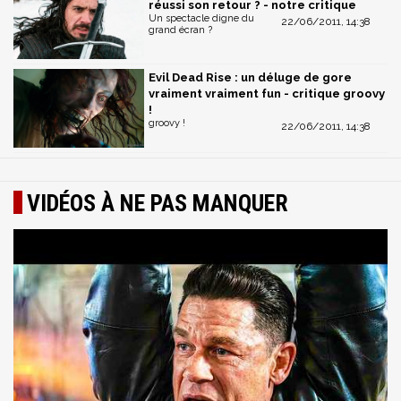
réussi son retour ? - notre critique
Un spectacle digne du
22/06/2011, 14:38
grand écran ?
Evil Dead Rise : un déluge de gore
vraiment vraiment fun - critique groovy
!
groovy !
22/06/2011, 14:38
VIDÉOS À NE PAS MANQUER