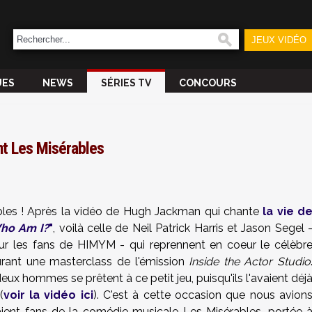
JEUX VIDÉO
UES
NEWS
SÉRIES TV
CONCOURS
nt Les Misérables
ables ! Après la vidéo de Hugh Jackman qui chante
la vie d
ho Am I?
"
, voilà celle de Neil Patrick Harris et Jason Segel 
ur les fans de HIMYM - qui reprennent en coeur le célèbr
durant une masterclass de l'émission
Inside the Actor Studio
deux hommes se prêtent à ce petit jeu, puisqu'ils l'avaient déj
(
voir la vidéo ici
). C'est à cette occasion que nous avion
ient fans de la comédie musicale Les Misérables, portée 