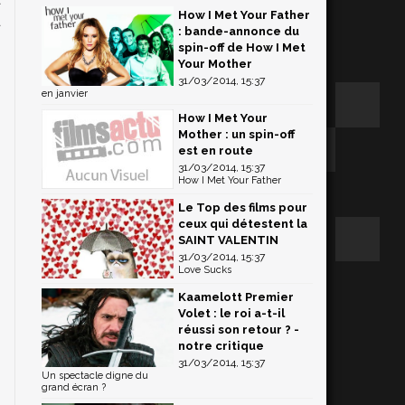
How I Met Your Father
u
: bande-annonce du
spin-off de How I Met
Your Mother
31/03/2014, 15:37
en janvier
How I Met Your
Mother : un spin-off
est en route
31/03/2014, 15:37
How I Met Your Father
Le Top des films pour
ceux qui détestent la
SAINT VALENTIN
31/03/2014, 15:37
Love Sucks
Kaamelott Premier
Volet : le roi a-t-il
réussi son retour ? -
notre critique
31/03/2014, 15:37
Un spectacle digne du
grand écran ?