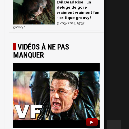
Evil Dead Rise : un
déluge de gore
vraiment vraiment fun
- critique groovy !
31/03/2014, 15:37
groovy !
VIDÉOS À NE PAS
MANQUER
►