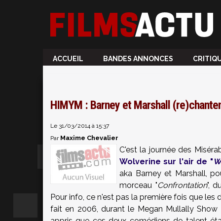
ACCUEIL
BANDES ANNONCES
CRITIQ
HIMYM : Barney et Marshall (re)chante
Le 31/03/2014 à 15:37
Maxime Chevalier
Par
C'est la journée des Misér
Wolverine sur l'air de "
W
aka Barney et Marshall, po
morceau "
Confrontation
", 
Pour info, ce n'est pas la première fois que les 
fait en 2006, durant le Megan Mullally Show 
appris que ces deux comédiens de talent éta