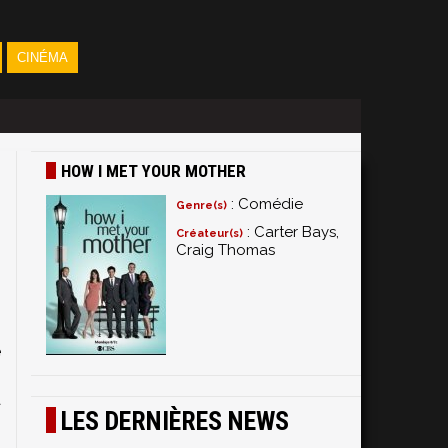
CINÉMA
HOW I MET YOUR MOTHER
: Comédie
Genre(s)
: Carter Bays,
Créateur(s)
Craig Thomas
e
-
e
.
à
LES DERNIÈRES NEWS
s
à