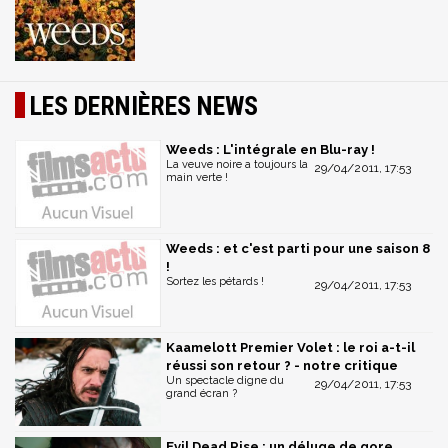
LES DERNIÈRES NEWS
Weeds : L'intégrale en Blu-ray !
La veuve noire a toujours la
29/04/2011, 17:53
main verte !
Weeds : et c'est parti pour une saison 8
!
Sortez les pétards !
29/04/2011, 17:53
Kaamelott Premier Volet : le roi a-t-il
réussi son retour ? - notre critique
Un spectacle digne du
29/04/2011, 17:53
grand écran ?
Evil Dead Rise : un déluge de gore