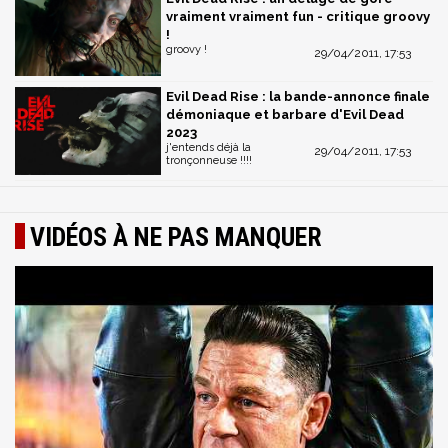
vraiment vraiment fun - critique groovy
!
groovy !
29/04/2011, 17:53
Evil Dead Rise : la bande-annonce finale
démoniaque et barbare d'Evil Dead
2023
j'entends déjà la
29/04/2011, 17:53
tronçonneuse !!!!
VIDÉOS À NE PAS MANQUER