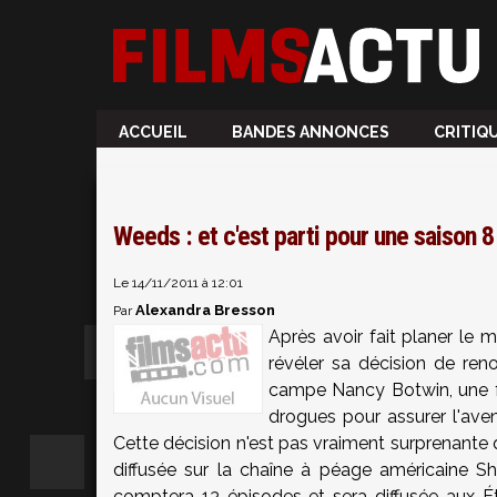
ACCUEIL
BANDES ANNONCES
CRITIQ
Weeds : et c'est parti pour une saison 8 
Le 14/11/2011 à 12:01
Alexandra Bresson
Par
Après avoir fait planer le 
révéler sa décision de ren
campe Nancy Botwin, une fe
drogues pour assurer l'aven
Cette décision n'est pas vraiment surprenante
diffusée sur la chaîne à péage américaine S
comptera 13 épisodes et sera diffusée aux État