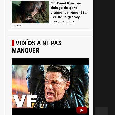
Evil Dead Rise : un
déluge de gore
vraiment vraiment fun
- critique groovy !
14/11/2011, 12:01
groovy !
VIDÉOS À NE PAS
MANQUER
►