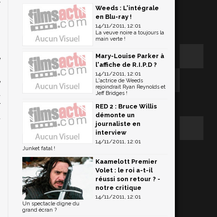
Weeds : L'intégrale
en Blu-ray !
14/11/2011, 12:01
La veuve noire a toujours la
main verte !
n
Mary-Louise Parker à
e
l'affiche de R.I.P.D ?
s
14/11/2011, 12:01
e
L'actrice de Weeds
rejoindrait Ryan Reynolds et
a
Jeff Bridges !
r
RED 2 : Bruce Willis
démonte un
t
journaliste en
interview
14/11/2011, 12:01
Junket fatal !
Kaamelott Premier
Volet : le roi a-t-il
réussi son retour ? -
notre critique
14/11/2011, 12:01
Un spectacle digne du
grand écran ?