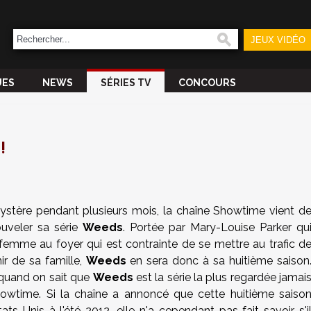
JEUX VIDÉO
UES
NEWS
SÉRIES TV
CONCOURS
!
mystère pendant plusieurs mois, la chaîne Showtime vient d
ouveler sa série
Weeds
. Portée par Mary-Louise Parker qu
mme au foyer qui est contrainte de se mettre au trafic d
ir de sa famille,
Weeds
en sera donc à sa huitième saison
 quand on sait que
Weeds
est la série la plus regardée jamai
howtime. Si la chaîne a annoncé que cette huitième saiso
s-Unis à l'été 2012, elle n'a cependant pas fait savoir s'i