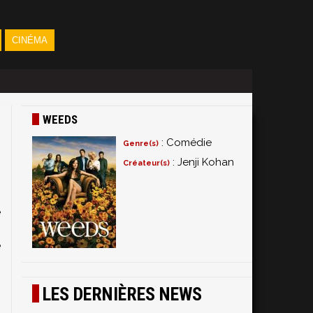
CINÉMA
WEEDS
: Comédie
Genre(s)
: Jenji Kohan
Créateur(s)
e
i
e
.
s
LES DERNIÈRES NEWS
n
l