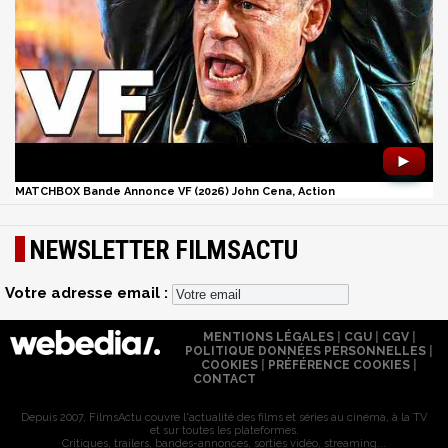
►
MATCHBOX Bande Annonce VF (2026) John Cena, Action
NEWSLETTER FILMSACTU
Votre adresse email :
MENTIONS LÉGALES
|
CGU
|
CGV
|
POLITIQUE DONNÉES PERSONNELLES
|
COOKIES
|
PRÉFÉRENCE COOKIES
|
CONTACT
Depuis 2007, FilmsActu couvre l'actualité des films et séries au cinéma, à la TV
et sur toutes les plateformes.
Critiques, trailers, bandes-annonces, sorties vidéo, streaming...