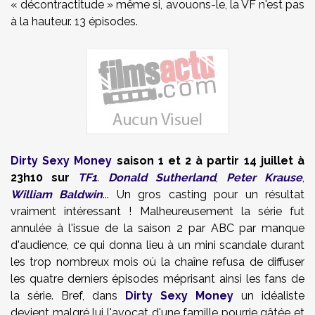
« décontractitude » même si, avouons-le, la VF n'est pas
à la hauteur. 13 épisodes.
Dirty Sexy Money
saison 1 et 2 à partir 14 juillet à
23h10 sur
TF1
.
Donald Sutherland
,
Peter Krause
,
William Baldwin
... Un gros casting pour un résultat
vraiment intéressant ! Malheureusement la série fut
annulée à l'issue de la saison 2 par ABC par manque
d'audience, ce qui donna lieu à un mini scandale durant
les trop nombreux mois où la chaîne refusa de diffuser
les quatre derniers épisodes méprisant ainsi les fans de
la série. Bref, dans
Dirty Sexy Money
un idéaliste
devient malgré lui l'avocat d'une famille pourrie gâtée et