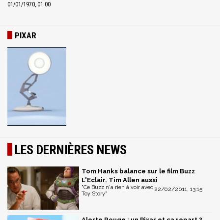
01/01/1970, 01:00
PIXAR
LES DERNIÈRES NEWS
Tom Hanks balance sur le film Buzz
L'Eclair. Tim Allen aussi
"Ce Buzz n'a rien à voir avec
22/02/2011, 13:15
Toy Story"
Alerte Rouge : un Pixar et ça repart ?