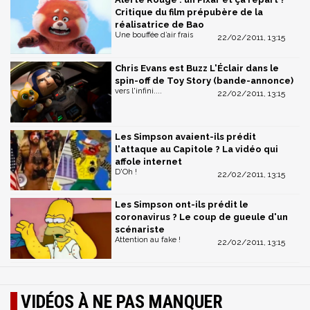
Critique du film prépubère de la
réalisatrice de Bao
Une bouffée d’air frais
22/02/2011, 13:15
Chris Evans est Buzz L'Éclair dans le
spin-off de Toy Story (bande-annonce)
vers l'infini....
22/02/2011, 13:15
Les Simpson avaient-ils prédit
l'attaque au Capitole ? La vidéo qui
affole internet
D'Oh !
22/02/2011, 13:15
Les Simpson ont-ils prédit le
coronavirus ? Le coup de gueule d'un
scénariste
Attention au fake !
22/02/2011, 13:15
VIDÉOS À NE PAS MANQUER