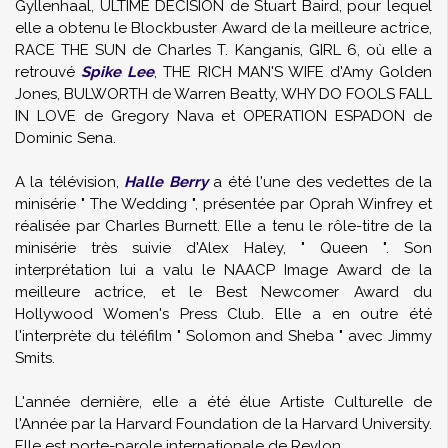
Gyllenhaal, ULTIME DECISION de Stuart Baird, pour lequel
elle a obtenu le Blockbuster Award de la meilleure actrice,
RACE THE SUN de Charles T. Kanganis, GIRL 6, où elle a
retrouvé
Spike Lee
, THE RICH MAN'S WIFE d'Amy Golden
Jones, BULWORTH de Warren Beatty, WHY DO FOOLS FALL
IN LOVE de Gregory Nava et OPERATION ESPADON de
Dominic Sena.
A la télévision,
Halle Berry
a été l'une des vedettes de la
minisérie " The Wedding ", présentée par Oprah Winfrey et
réalisée par Charles Burnett. Elle a tenu le rôle-titre de la
minisérie très suivie d'Alex Haley, " Queen ". Son
interprétation lui a valu le NAACP Image Award de la
meilleure actrice, et le Best Newcomer Award du
Hollywood Women's Press Club. Elle a en outre été
l'interprète du téléfilm " Solomon and Sheba " avec Jimmy
Smits.
L'année dernière, elle a été élue Artiste Culturelle de
l'Année par la Harvard Foundation de la Harvard University.
Elle est porte-parole internationale de Revlon.