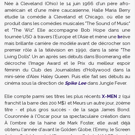
Née à Cleveland (Ohio) le 14 juin 1966 d'un père afro-
américain et d'une mère caucasienne, Halle Maria Berry
étudie la comédie à Cleveland et Chicago, où elle se
produit dans les comédies musicales "The Sound of Music"
et "The Wiz". Elle accompagne Bob Hope dans une
tournée USO à travers l'Europe et l'Asie et mène une
br
ève
mais brillante carrière de modèle avant de décrocher son
premier rôle à la télévision en 1990, dans la série "The
Living Dolls". Un an après ses débuts dans Boomerang elle
décroche l'Image Award et le Prix du meilleur espoir
féminin du Club des Journalistes d'Hollywood dans la
mini-série d'Alex Haley Queen. Puis elle fait ses débuts au
cinéma sous la direction de
Spike Lee
dans Jungle Fever.
Elle compte parmi ses titres les plus récents
X-MEN
2 (qui
franchit la barre des 200 M$) et Meurs un autre jour, 20ème
titre - et plus gros succès - de la saga James Bond.
Couronnée à l'Oscar pour sa spectaculaire création dans
À l'ombre de la haine de Mark Foster, elle avait déjà
obtenu l'année d'avant le Golden Globe, l'Emmy, le Screen