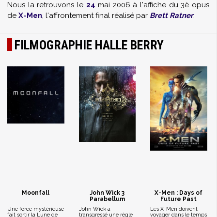
Nous la retrouvons le
24
mai 2006 à l'affiche du 3è opus
de
X-Men
, l'affrontement final réalisé par
Brett Ratner
.
FILMOGRAPHIE HALLE BERRY
Moonfall
John Wick 3
X-Men : Days of
Parabellum
Future Past
Une force mystérieuse
John Wick a
Les X-Men doivent
fait sortir la Lune de
transgressé une règle
voyager dans le temps