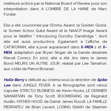
meilleure actrice par le National Board of Review pour son
interprétation dans A L'OMBRE DE LA HAINE de Marc
Forster.
Elle a été couronnée par l'Emmy Award, le Golden Globe,
le Screen Actors Guild Award et le NAACP Image Award
pour le téléfilm " Introducing Dorothy Dandridge ", dont
elle est aussi productrice. Egalement à l'affiche de
CATWOMAN, elle a joué auparavant dans
X-MEN
2 et
X-
MEN
, adaptation par Bryan Singer de la bande dessinée
Marvel Comics. En 2002, elle a été Jinx dans le James
Bond MEURS UN AUTRE JOUR, réalisé par Lee Tamahori,
aux côtés de Pierce Brosnan.
Halle Berry
a débuté au cinéma sous la direction de
Spike
Lee
dans JUNGLE FEVER. A sa filmographie sont venus
s'ajouter STRICTLY BUSINESS de Kevin Hooks, LE DERNIER
SAMARITAIN de Tony Scott, BOOMERANG de Reginald
Hudlin, FATHER HOOD de Darrel James Roodt, LA FAMILLE
PIERRAFEU de Brian Levant, LOSING ISAIAH de Stephen