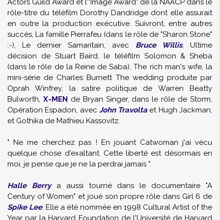
Actors Guild Award et l'"Image Award" de la NAACP dans le
rôle-titre du téléfilm Dorothy Dandridge dont elle assurait
en outre la production exécutive. Suivront, entre autres
succès, La famille Pierrafeu (dans le rôle de "Sharon Stone"
;-), Le dernier Samaritain, avec
Bruce Willis
, Ultime
décision de Stuart Baird, le téléfilm Solomon & Sheba
(dans le rôle de la Reine de Saba), The rich man's wife, la
mini-série de Charles Burnett The wedding produite par
Oprah Winfrey, la satire politique de Warren Beatty
Bulworth,
X-MEN
de Bryan Singer, dans le rôle de Storm,
Opération Espadon, avec
John Travolta
et Hugh Jackman,
et Gothika de Mathieu Kassovitz.
" Ne me cherchez pas ! En jouant Catwoman j'ai vécu
quelque chose d'exaltant. Cette liberté est désormais en
moi, je pense que je ne la perdrai jamais ".
Halle Berry
a aussi tourné dans le documentaire "A
Century of Women" et joué son propre rôle dans Girl 6 de
Spike Lee
. Elle a été nommée en 1998 Cultural Artist of the
Year par la Harvard Foundation de l'Université de Harvard