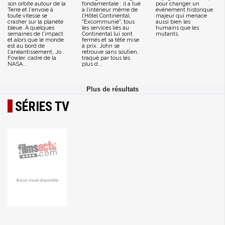
son orbite autour de la
fondamentale : il a tué
pour changer un
Terre et l'envoie à
à l’intérieur même de
événement historique
toute vitesse se
l’Hôtel Continental.
majeur qui menace
crasher sur la planète
"Excommunié", tous
aussi bien les
bleue. À quelques
les services liés au
humains que les
semaines de l'impact
Continental lui sont
mutants.
et alors que le monde
fermés et sa tête mise
est au bord de
à prix. John se
l'anéantissement, Jo
retrouve sans soutien,
Fowler, cadre de la
traqué par tous les
NASA...
plus d...
SÉRIES TV