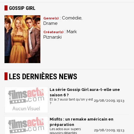
GOSSIP GIRL
: Comédie,
Genre(s)
Drame
: Mark
Créateur(s)
Piznarski
LES DERNIÈRES NEWS
La série Gossip Girl aura-t-elle une
saison 6 ?
Et la 7 aussi tant qu'on y est
29/08/2009, 19:13
?
Misfits : un remake américain en
préparation
Les ados aux supers
29/08/2009, 19:13
pouvoirs déjantés