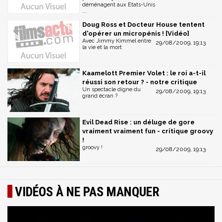
déménagent aux Etats-Unis
...
Doug Ross et Docteur House tentent
d'opérer un micropénis ! [Vidéo]
Avec Jimmy Kimmel entre
29/08/2009, 19:13
la vie et la mort
Kaamelott Premier Volet : le roi a-t-il
réussi son retour ? - notre critique
Un spectacle digne du
29/08/2009, 19:13
grand écran ?
Evil Dead Rise : un déluge de gore
vraiment vraiment fun - critique groovy
!
groovy !
29/08/2009, 19:13
VIDÉOS À NE PAS MANQUER