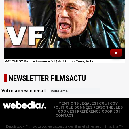
►
MATCHBOX Bande Annonce VF (2026) John Cena, Action
NEWSLETTER FILMSACTU
Votre adresse email :
MENTIONS LÉGALES
|
CGU
|
CGV
|
POLITIQUE DONNÉES PERSONNELLES
|
COOKIES
|
PRÉFÉRENCE COOKIES
|
CONTACT
Depuis 2007, FilmsActu couvre l'actualité des films et séries au cinéma, à la TV