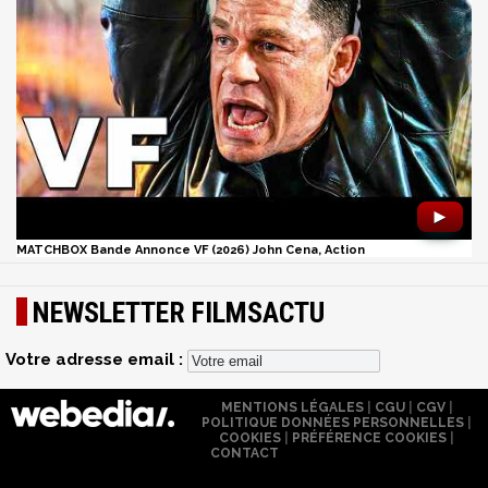
►
MATCHBOX Bande Annonce VF (2026) John Cena, Action
NEWSLETTER FILMSACTU
Votre adresse email :
MENTIONS LÉGALES
|
CGU
|
CGV
|
POLITIQUE DONNÉES PERSONNELLES
|
COOKIES
|
PRÉFÉRENCE COOKIES
|
CONTACT