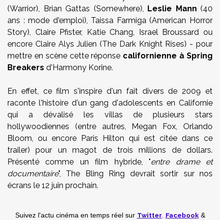
(Warrior), Brian Gattas (Somewhere),
Leslie Mann
(40
ans : mode d'emploi), Taissa Farmiga (American Horror
Story), Claire Pfister, Katie Chang, Israel Broussard ou
encore Claire Alys Julien (The Dark Knight Rises) - pour
mettre en scène cette réponse
californienne à Spring
Breakers
d'Harmony Korine.
En effet, ce film s'inspire d'un fait divers de 2009 et
raconte l'histoire d'un gang d'adolescents en Californie
qui a dévalisé les villas de plusieurs stars
hollywoodiennes (entre autres, Megan Fox, Orlando
Bloom, ou encore Paris Hilton qui est citée dans ce
trailer) pour un magot de trois millions de dollars.
Présenté comme un film hybride, "
entre drame et
documentaire
", The Bling Ring devrait sortir sur nos
écrans le 12 juin prochain.
Twitter
,
Facebook
Suivez l'actu cinéma en temps réel
sur
&