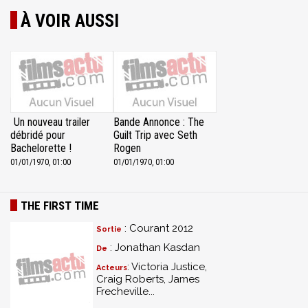
À VOIR AUSSI
Un nouveau trailer
Bande Annonce : The
débridé pour
Guilt Trip avec Seth
Bachelorette !
Rogen
01/01/1970, 01:00
01/01/1970, 01:00
THE FIRST TIME
: Courant 2012
Sortie
: Jonathan Kasdan
De
: Victoria Justice,
Acteurs
Craig Roberts, James
Frecheville...