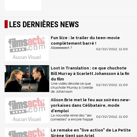
LES DERNIÈRES NEWS
Fun Size : le trailer du teen-movie
complètement barré !
Albeeeeeert ?
02/10/2012, 11:00
Lost in Translation : ce que chuchote
Bill Murray à Scarlett Johansson à la fin
du film
Une vidéo dévoile ce que
02/10/2012, 11:00
chuchote Murray à l'oreille
de Johansson
Alison Brie met le feu aux soirées new-
yorkaises dans Célibataire, mode
d'emploi
La nouvelle reine des "sex
02/10/2012, 11:00
comedies" a encore frappé
Le remake en "live action" de La Petite
Sirène tient son Ariel