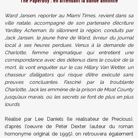
The Paperboy : en attendant la bande annonce
Ward Jansen, reporter au Miami Times, revient dans sa
ville natale, accompagné de son partenaire d’écriture
Yardley Acheman. I
ls sillonnent la région, conduits par
Jack Jansen, le jeune frère de Ward, livreur du journal
local à ses heures perdues.
Venus à la demande de
Charlotte, femme énigmatique qui entretient une
correspondance avec des détenus dans le couloir de la
mort, ils vont enquêter sur le cas Hillary Van Wetter, un
chasseur d’alligators qui risque d’être exécuté sans
preuves concluantes.
Fasciné par la troublante
Charlotte, Jack les emmène de la prison de Moat County
jusqu’aux marais, où les secrets se font de plus en plus
lourds.
Réalisé par Lee Daniels (le réalisateur de Precious),
d'après l'oeuvre de Peter Dexter (auteur du roman
homonyme original de 1995), on retrouvera également