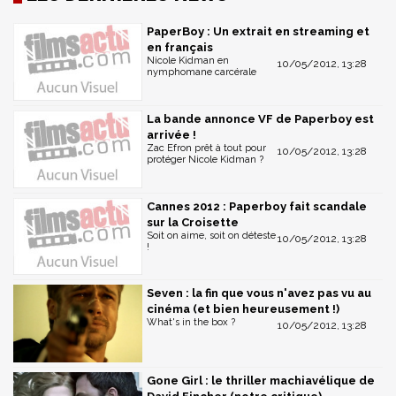
PaperBoy : Un extrait en streaming et
en français
Nicole Kidman en
10/05/2012, 13:28
nymphomane carcérale
La bande annonce VF de Paperboy est
arrivée !
Zac Efron prêt à tout pour
10/05/2012, 13:28
protéger Nicole Kidman ?
Cannes 2012 : Paperboy fait scandale
sur la Croisette
Soit on aime, soit on déteste
10/05/2012, 13:28
!
Seven : la fin que vous n'avez pas vu au
cinéma (et bien heureusement !)
What's in the box ?
10/05/2012, 13:28
Gone Girl : le thriller machiavélique de