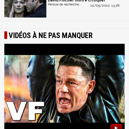
David Fincher (notre critique)
Perdue de recherche...
10/05/2012, 13:28
VIDÉOS À NE PAS MANQUER
►