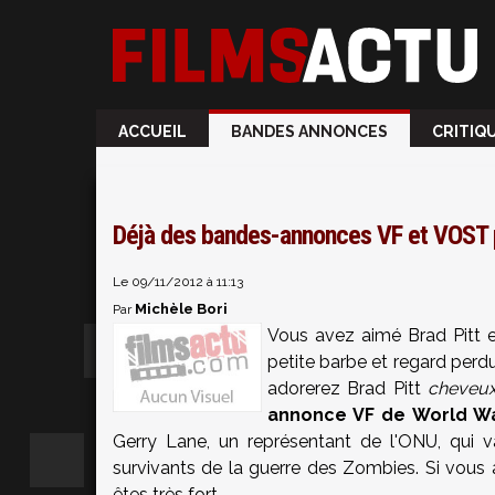
ACCUEIL
BANDES ANNONCES
CRITIQ
Déjà des bandes-annonces VF et VOST 
Le 09/11/2012 à 11:13
Michèle Bori
Par
Vous avez aimé Brad Pitt 
petite barbe et regard perdu
adorerez Brad Pitt
cheveux
annonce VF de World W
Gerry Lane, un représentant de l'
ONU
, qui 
survivants de la guerre des Zombies. Si vous 
êtes très fort ...