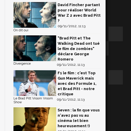
David Fincher partant
pour réaliser World
War Z 2 avec Brad Pitt
?
09/11/2012, 11:13
On dit oui
"Brad Pitt et The
Walking Dead ont tué
le film de zombies"
déclare George
Romero
Divergence
09/11/2012, 11:13
F1 le film : c'est Top
Gun Maverick mais
avec des Formule 1,
et Brad Pitt - notre
critique
Le Brad Pitt Vroom Vroom
09/11/2012, 11:13
Show
Seven : la fin que vous
n'avez pas vu au
cinéma (et bien
heureusement !)