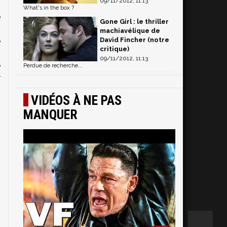
09/11/2012, 11:13
n
What's in the box ?
e
Gone Girl : le thriller
s
machiavélique de
David Fincher (notre
e
critique)
s
09/11/2012, 11:13
e
Perdue de recherche...
r
VIDÉOS À NE PAS
MANQUER