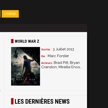
CINÉMA
WORLD WAR Z
: 3 Juillet 2013
Sortie
: Marc Forster
De
: Brad Pitt, Bryan
Acteurs
Cranston, Mireille Enos...
,
s
e
e
s
LES DERNIÈRES NEWS
s