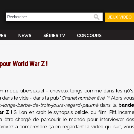
JEUX VIDÉO
UES
NEWS
SÉRIES TV
CONCOURS
pour World War Z !
en mode übersexuel - cheveux longs comme dans les 90's
 dans le vide - dans la pub "
Chanel number five
" ? Alors vou
-longs-barbe-de-trois-jours-regard-paumé
dans la
band
ar Z
! Si l'on en croit le synopsis officiel du film, Pitt incarn
va être chargé de parcourir le monde pour interviewer de
arrivez à comprendre ça en regardant la vidéo qui suit, vou