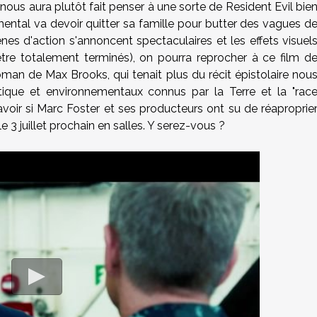
ous aura plutôt fait penser à une sorte de Resident Evil bie
ntal va devoir quitter sa famille pour butter des vagues d
es d'action s'annoncent spectaculaires et les effets visuel
 être totalement terminés), on pourra reprocher à ce film d
oman de Max Brooks, qui tenait plus du récit épistolaire nou
itique et environnementaux connus par la Terre et la "rac
voir si Marc Foster et ses producteurs ont su de réaproprie
e 3 juillet prochain en salles. Y serez-vous ?