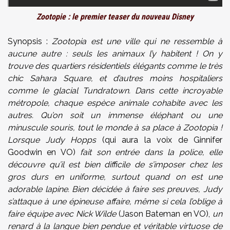
Zootopie : le premier teaser du nouveau Disney
Synopsis :
Zootopia est une ville qui ne ressemble à
aucune autre : seuls les animaux l’y habitent ! On y
trouve des quartiers résidentiels élégants comme le très
chic Sahara Square, et d’autres moins hospitaliers
comme le glacial Tundratown. Dans cette incroyable
métropole, chaque espèce animale cohabite avec les
autres. Qu’on soit un immense éléphant ou une
minuscule souris, tout le monde à sa place à Zootopia !
Lorsque Judy Hopps
(qui aura la voix de Ginnifer
Goodwin en VO)
fait son entrée dans la police, elle
découvre qu’il est bien difficile de s’imposer chez les
gros durs en uniforme, surtout quand on est une
adorable lapine. Bien décidée à faire ses preuves, Judy
s’attaque à une épineuse affaire, même si cela l’oblige à
faire équipe avec Nick Wilde
(Jason Bateman en VO),
un
renard à la langue bien pendue et véritable virtuose de