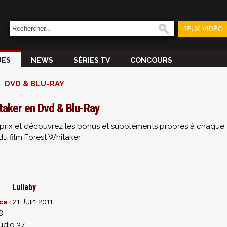
JEUX VIDÉO
UES
NEWS
SÉRIES TV
CONCOURS
DVD & BLU-RAY
taker en Dvd & Blu-Ray
ur prix et découvrez les bonus et suppléments propres à chaque
du film Forest Whitaker
Lullaby
21 Juin 2011
ce :
8
udio 37