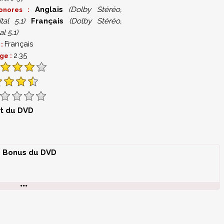
Anglais
(Dolby Stéréo,
sonores :
tal 5.1)
Français
(Dolby Stéréo,
l 5.1)
Français
 :
2.35
ge :
st du DVD
Bonus du DVD