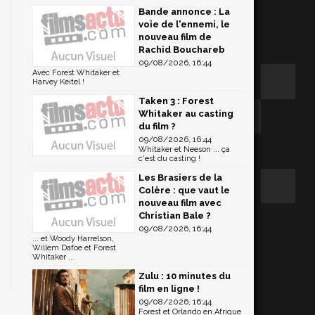
Bande annonce : La
voie de l'ennemi, le
nouveau film de
Rachid Bouchareb
09/08/2026, 16:44
Avec Forest Whitaker et
Harvey Keitel !
Taken 3 : Forest
Whitaker au casting
du film ?
09/08/2026, 16:44
Whitaker et Neeson ... ça
c'est du casting !
Les Brasiers de la
Colère : que vaut le
nouveau film avec
Christian Bale ?
09/08/2026, 16:44
... et Woody Harrelson,
Willem Dafoe et Forest
Whitaker ...
Zulu : 10 minutes du
film en ligne !
09/08/2026, 16:44
Forest et Orlando en Afrique