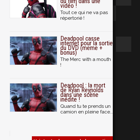
du film dans une
vidéo !
Tout ce qui ne va pas
répertorié !
Deadpool casse
internet pour la sortie
du DVD (meme +
bonus)
The Merc with a mouth
!
Deadpool : la mort
de Ryan Reynolds
dans une scène
inédite !
Quand tu te prends un
camion en pleine face...