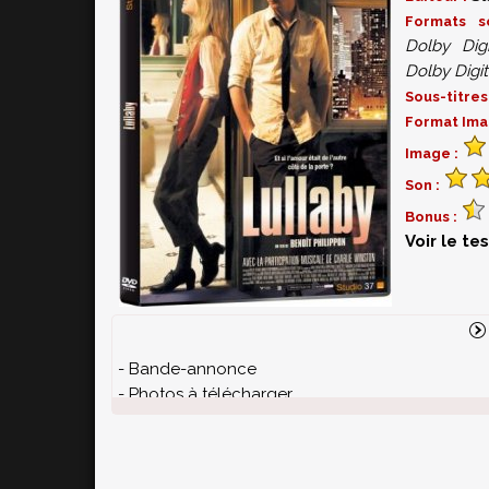
Formats 
Dolby Digi
Dolby Digita
Sous-titres
Format Ima
Image :
Son :
Bonus :
Voir le te
- Bande-annonce
- Photos à télécharger