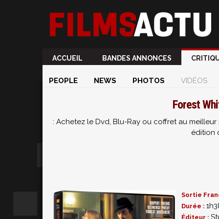
ACCUEIL
BANDES ANNONCES
CRITIQ
PEOPLE
NEWS
PHOTOS
VIDÉOS
Forest Whi
: Achetez le Dvd, Blu-Ray ou coffret au meille
édition 
Sortie Fran
1h3
Durée :
St
Éditeur :