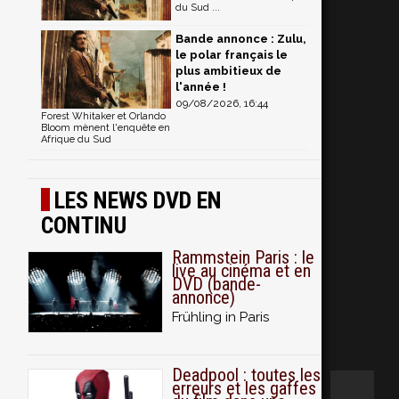
du Sud ...
Bande annonce : Zulu,
le polar français le
plus ambitieux de
l'année !
09/08/2026, 16:44
Forest Whitaker et Orlando
Bloom mènent l'enquête en
Afrique du Sud
LES NEWS DVD EN
CONTINU
Rammstein Paris : le
live au cinéma et en
DVD (bande-
annonce)
Frühling in Paris
Deadpool : toutes les
erreurs et les gaffes