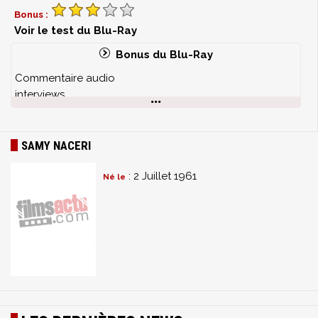
Bonus :
Voir le test du Blu-Ray
Bonus du Blu-Ray
Commentaire audio
interviews
making of
bandes annonces
scènes coupées
SAMY NACERI
documentaires
: 2 Juillet 1961
Né le