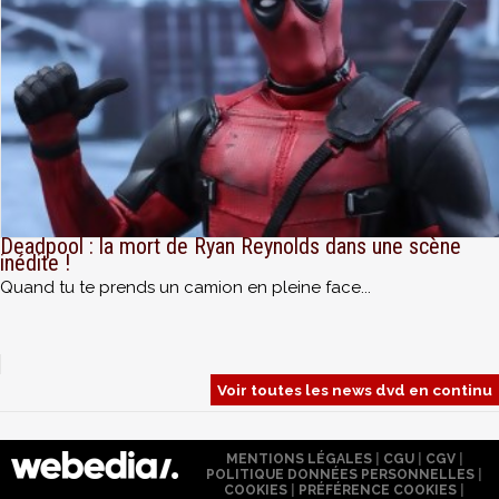
Deadpool : la mort de Ryan Reynolds dans une scène
inédite !
Quand tu te prends un camion en pleine face...
Voir toutes les news dvd en continu
MENTIONS LÉGALES
|
CGU
|
CGV
|
POLITIQUE DONNÉES PERSONNELLES
|
COOKIES
|
PRÉFÉRENCE COOKIES
|