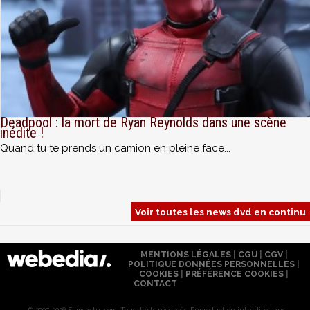
Deadpool : la mort de Ryan Reynolds dans une scène
inédite !
Quand tu te prends un camion en pleine face...
Voir toutes les news dvd en continu
MENTIONS LÉGALES
|
CGU
|
CGV
|
POLITIQUE DONNÉES PERSONNELLES
|
COOKIES
|
PRÉFÉRENCE COOKIES
|
CONTACT
© 2007-2026 Filmsactu .com. Tous droits réservés. Reproduction interdite sans