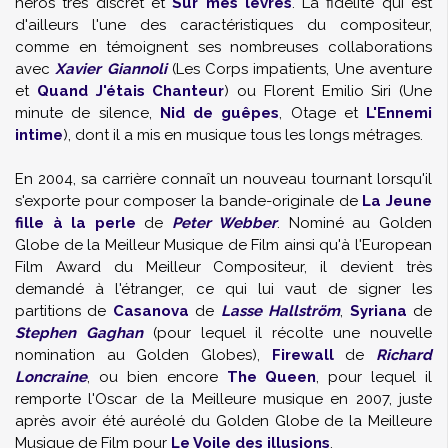
héros très discret et
Sur mes lèvres
. La fidélité qui est
d'ailleurs l'une des caractéristiques du compositeur,
comme en témoignent ses nombreuses collaborations
avec
Xavier Giannoli
(Les Corps impatients, Une aventure
et
Quand J'étais Chanteur
) ou Florent Emilio Siri (Une
minute de silence,
Nid de guêpes
, Otage et
L'Ennemi
intime
), dont il a mis en musique tous les longs métrages.
En 2004, sa carrière connaît un nouveau tournant lorsqu'il
s'exporte pour composer la bande-originale de
La Jeune
fille à la perle
de
Peter Webber
. Nominé au Golden
Globe de la Meilleur Musique de Film ainsi qu'à l'European
Film Award du Meilleur Compositeur, il devient très
demandé à l'étranger, ce qui lui vaut de signer les
partitions de
Casanova
de
Lasse Hallström
,
Syriana
de
Stephen Gaghan
(pour lequel il récolte une nouvelle
nomination au Golden Globes),
Firewall
de
Richard
Loncraine
, ou bien encore
The Queen
, pour lequel il
remporte l'Oscar de la Meilleure musique en 2007, juste
après avoir été auréolé du Golden Globe de la Meilleure
Musique de Film pour
Le Voile des illusions
.