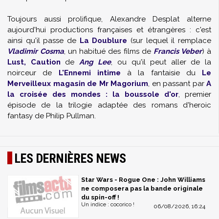
Toujours aussi prolifique, Alexandre Desplat alterne
aujourd'hui productions françaises et étrangères : c'est
ainsi qu'il passe de
La Doublure
(sur lequel il remplace
Vladimir Cosma
, un habitué des films de
Francis Veber
) à
Lust, Caution
de
Ang Lee
, ou qu'il peut aller de la
noirceur de
L'Ennemi intime
à la fantaisie du
Le
Merveilleux magasin de Mr Magorium
, en passant par
A
la croisée des mondes : la boussole d'or
, premier
épisode de la trilogie adaptée des romans d'heroic
fantasy de Philip Pullman.
LES DERNIÈRES NEWS
Star Wars - Rogue One : John Williams
ne composera pas la bande originale
du spin-off !
Un indice : cocorico !
06/08/2026, 16:24