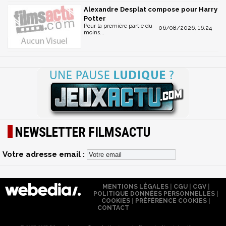
Alexandre Desplat compose pour Harry
Potter
Pour la première partie du
06/08/2026, 16:24
moins...
NEWSLETTER FILMSACTU
Votre adresse email :
MENTIONS LÉGALES
|
CGU
|
CGV
|
POLITIQUE DONNÉES PERSONNELLES
|
COOKIES
|
PRÉFÉRENCE COOKIES
|
CONTACT