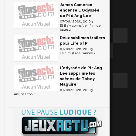
James Cameron
encense L'Odyssée
de Pi d'Ang Lee
à
07/08/2026, 20:03
Et il s'y connaît en film de
bateau !
Deux sublimes trailers
pour Life of Pi
07/08/2026, 20:03
Le film 3D de l'année ?
r
L'odyssée de Pi : Ang
Lee supprime les
scènes de Tobey
Maguire
07/08/2026, 20:03
Aie, pas cool !
i