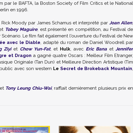
lm par le BAFTA, la Boston Society of Film Critics et le National
erlin en 1996.
 Rick Moody par James Schamus et interprété par
Joan Allen
 et
Tobey Maguire
, est présenté en compétition, au Festival d
 Scénario. Le film fait également l'ouverture du Festival de New
e avec le Diable
, adapté du roman de Daniel Woodrell pa
 Ziyi
et
Chow Yun-Fat
, et
Hulk
, avec
Eric Bana
et
Jennife
gre et Dragon
a gagné quatre Oscars : Meilleur Film Etranger
sique Originale (Tan Dun) et Meilleure Direction Artistique (Tim
t public avec son western
Le
Secret de Brokeback Mountain
,
et
Tony Leung Chiu-Wai
, rafflait dernièrement plusieurs prix en