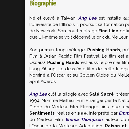
Biographie
Né et élevé à Taiwan,
Ang Lee
est installé a
l'Université de L'Illinois, il poursuit sa formati
de New York. Son court métrage
Fine Line
obtie
que lui-même se voit décerné le prix du Meilleur 
Son premier long-métrage,
Pushing Hands
, pr
Film à l'Asian Pacific Film Festival. Le film e
Oscars).
Pushing Hands
est aussi le premier film
Lung Sihung. Le deuxième film de cette trilogi
Nominé à l'Oscar et au Golden Globe du Meilleu
Spirit Awards.
Ang Lee
clôt la trilogie avec
Salé Sucré
, prése
1994. Nommé Meilleur Film Etranger par le Natio
Globe du Meilleur Film Etranger, ainsi que, u
Sentiments
, réalisé en 1995, interprété par
Emm
du Meilleur Film.
Emma Thompson
, auteur du
l'Oscar de la Meilleure Adaptation.
Raison et