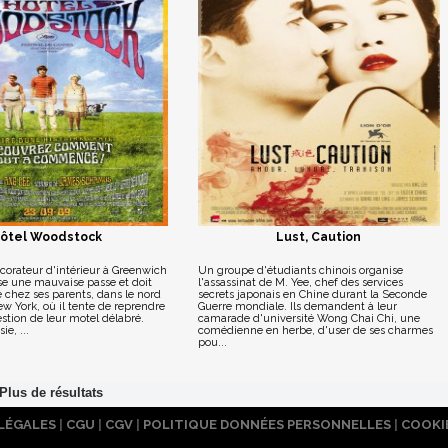
ôtel Woodstock
Lust, Caution
décorateur d'intérieur à Greenwich
Un groupe d'étudiants chinois organise
rse une mauvaise passe et doit
l'assassinat de M. Yee, chef des services
e chez ses parents, dans le nord
secrets japonais en Chine durant la Seconde
ew York, où il tente de reprendre
Guerre mondiale. Ils demandent à leur
stion de leur motel délabré.
camarade d'université Wong Chai Chi, une
e, ...
comédienne en herbe, d'user de ses charmes
pou...
LÉGALES
|
CGU
|
CGV
|
POLITIQUE DONNÉES PERSONNELLES
|
COOKI