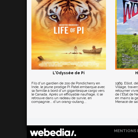
L'Odyssée de Pi
H
Fils d'un gardien de zoo de Pondicherry en
1969. Elliot, 
Inde, le jeune prodige Pi Patel embarque avec
Village, trave
sa famille à bord d'un gigantesque cargo vers
retourner vivr
le Canada. Après un effroyable naufrage, il se
de l'État de N
retrouve dans un radeau de survie, en
en mains la ge
compagnie... d'un orang-outang...
Menacé de saisi
MENTIONS 