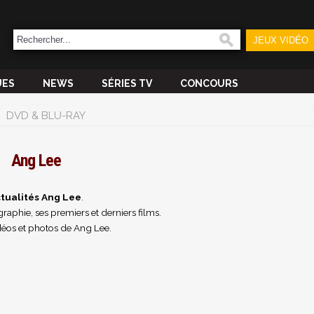
JEUX VIDÉO
UES
NEWS
SÉRIES TV
CONCOURS
DVD & BLU-RAY
Ang Lee
tualités Ang Lee
.
raphie, ses premiers et derniers films.
déos et photos de Ang Lee.