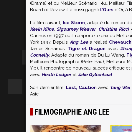
(Drame) et du Meilleur Scénario ; élu Meilleur Fi
Board of Review, il a aussi gagné
l'Ours
d'Or, à B
Le film suivant,
Ice Storm
, adapté du roman de
Kevin Kline
,
Sigourney Weaver
,
Christina Ricci
,
Cannes en 1997 où il remporte le prix du Meilleur
York 1997. Depuis,
Ang Lee
a réalisé
Chevauché
James Schamus,
Tigre et Dragon
avec
Zhang
Connelly
. Adapté du roman de Du Lu Wang,
Ti
Meilleure Photographie (Peter Pau), Meilleure Mu
Yip). Il rencontre de nouveau succès critique e
avec
Heath Ledger
et
Jake Gyllenhaal
.
Son dernier film,
Lust, Caution
avec
Tang Wei
Asie.
FILMOGRAPHIE ANG LEE