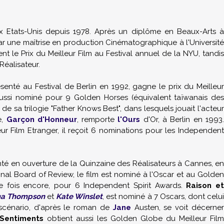
ux Etats-Unis depuis 1978. Après un diplôme en Beaux-Arts 
on par une maîtrise en production Cinématographique à l'Université
nt le Prix du Meilleur Film au Festival annuel de la NYU, tandis
Réalisateur.
ésenté au Festival de Berlin en 1992, gagne le prix du Meilleur
st aussi nominé pour 9 Golden Horses (équivalent taïwanais des
 de sa trilogie "Father Knows Best", dans lesquels jouait l'acteu
e,
Garçon d'Honneur
, remporte
l'Ours
d'Or, à Berlin en 1993.
r Film Etranger, il reçoit 6 nominations pour les Independent
nté en ouverture de la Quinzaine des Réalisateurs à Cannes, en
nal Board of Review, le film est nominé à l'Oscar et au Golden
ne fois encore, pour 6 Independent Spirit Awards.
Raison et
a Thompson
et
Kate Winslet
, est nominé à 7 Oscars, dont celu
 scénario, d'après le roman de
Jane
Austen, se voit décerner
 Sentiments
obtient aussi les Golden Globe du Meilleur Film