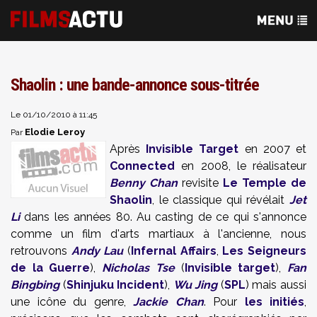
Shaolin : une bande-annonce sous-titrée
Le 01/10/2010 à 11:45
Elodie Leroy
Par
Après
Invisible Target
en 2007 et
Connected
en 2008, le réalisateur
Benny Chan
revisite
Le Temple de
Shaolin
, le classique qui révélait
Jet
Li
dans les années 80. Au casting de ce qui s'annonce
comme un film d'arts martiaux à l'ancienne, nous
retrouvons
Andy Lau
(
Infernal Affairs
,
Les Seigneurs
de la Guerre
),
Nicholas Tse
(
Invisible target
),
Fan
Bingbing
(
Shinjuku Incident
),
Wu Jing
(
SPL
) mais aussi
une icône du genre,
Jackie Chan
. Pour
les initiés
,