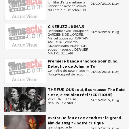
Un film d'arts martiaux à
01/10/2010, 11:45
l'ancienne avec ce revival
du TEMPLE DE SHAOLIN
CINEBUZZ 26 (MAJ)
Rencontre avec l'équipe de
01/10/2010, 11:45
GARDIENS DE L'ORDRE,
Marvel trouve son CAPTAIN
AMERICA, Leonardo
DiCaprio dans INCEPTION,
et des images du DERNIER
MAITRE DE L'AIR...
Première bande annonce pour Blind
Detective de Johnnie To
Le maître du polar made in
01/10/2010, 11:45
Hong-Kong est de retour ...
THE FURIOUS : oui, il surclasse The Raid
1 et 2, c'est bien réel ! (CRITIQUE)
VISCERAL, BRUTAL,
01/10/2010, 11:45
BESTIAL, GENIAL !
Avatar De feu et de cendres : le grand
film de 2025 ? - notre critique
grand spectacle
01/10/2010, 11:45