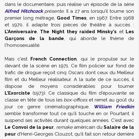
dans le documentaire, puis réalise un épisode de la série
Alfred Hitchcock
présente
. Il a 27 ans lorsqu'il tourne son
premier long métrage,
Good Times
, en 1967. Entre 1968
et 1970, il adapte trois pièces de théâtre à succès :
L'Anniversaire
,
The Night they raided Minsky's
et
Les
Garçons de la bande
, qui aborde le thème de
l'homosexualité.
Mais c'est
French Connection
, qui le propulse sur le
devant de la scène en 1971. Ce film policier sur fond de
trafic de drogue reçoit cinq Oscars dont ceux du Meilleur
film et du Meilleur réalisateur. A la suite de ce succès, il
dispose de moyens considérables pour tourner
L'Exorciste
(1973). Ce classique du film d'épouvante se
classe en tête de tous les
box-offices
et remet au goût du
jour ce genre cinématographique.
William Friedkin
semble transformer tout ce qu'il touche en or. Pourtant, il
suspend ses activités durant quelques années. C'est avec
Le Convoi de la peur
,
remake
américain du
Salaire de la
peur
d'
Henri-Georges Clouzot
, qu'il fait son retour derrière