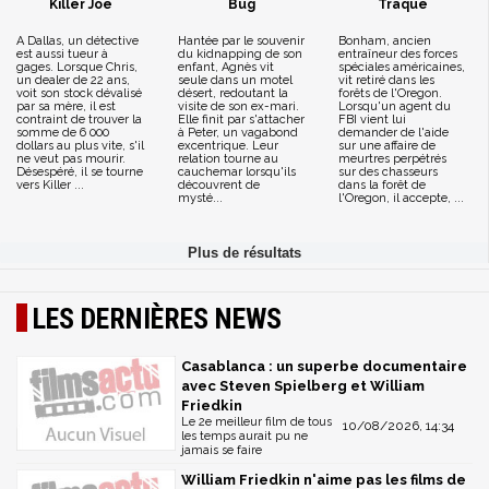
Killer Joe
Bug
Traqué
A Dallas, un détective
Hantée par le souvenir
Bonham, ancien
est aussi tueur à
du kidnapping de son
entraîneur des forces
gages. Lorsque Chris,
enfant, Agnès vit
spéciales américaines,
un dealer de 22 ans,
seule dans un motel
vit retiré dans les
voit son stock dévalisé
désert, redoutant la
forêts de l'Oregon.
par sa mère, il est
visite de son ex-mari.
Lorsqu'un agent du
contraint de trouver la
Elle finit par s'attacher
FBI vient lui
somme de 6 000
à Peter, un vagabond
demander de l'aide
dollars au plus vite, s'il
excentrique. Leur
sur une affaire de
ne veut pas mourir.
relation tourne au
meurtres perpétrés
Désespéré, il se tourne
cauchemar lorsqu'ils
sur des chasseurs
vers Killer ...
découvrent de
dans la forêt de
mysté...
l'Oregon, il accepte, ...
LES DERNIÈRES NEWS
Casablanca : un superbe documentaire
avec Steven Spielberg et William
Friedkin
Le 2e meilleur film de tous
10/08/2026, 14:34
les temps aurait pu ne
jamais se faire
William Friedkin n'aime pas les films de