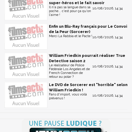
super-héros et le fait savoir
Il n'a pas sa langue dans sa
10/08/2026, 14:34
poche... c'est pour ça qu'on
l'aime !
Enfin un Blu-Ray français pour Le Convoi
de la Peur (Sorcerer)
Merci La Rabbia et le Pacte !
10/08/2026, 14:34
William Friedkin pourrait réaliser True
Detective saison 2
Le réalisateur de Police
10/08/2026, 14:34
Fédérale Los Angeles et de
French Connection de
retour au polar ?
Le DVD de Sorcerer est "horrible" selon
William Friedkin !
Fans d'import, vous voilà
10/08/2026, 14:34
prévenus !