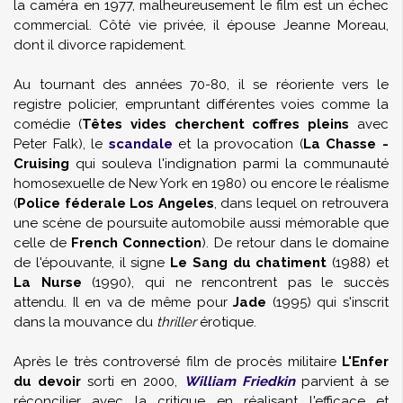
la caméra en 1977, malheureusement le film est un échec
commercial. Côté vie privée, il épouse
Jeanne Moreau
,
dont il divorce rapidement.
Au tournant des années 70-80, il se réoriente vers le
registre policier, empruntant différentes voies comme la
comédie (
Têtes vides cherchent coffres pleins
avec
Peter Falk
), le
scandale
et la provocation (
La Chasse -
Cruising
qui souleva l'indignation parmi la communauté
homosexuelle de New York en 1980) ou encore le réalisme
(
Police féderale Los Angeles
, dans lequel on retrouvera
une scène de poursuite automobile aussi mémorable que
celle de
French Connection
). De retour dans le domaine
de l'épouvante, il signe
Le Sang du chatiment
(1988) et
La Nurse
(1990), qui ne rencontrent pas le succès
attendu. Il en va de même pour
Jade
(1995) qui s'inscrit
dans la mouvance du
thriller
érotique.
Après le très controversé film de procès militaire
L'Enfer
du devoir
sorti en 2000,
William Friedkin
parvient à se
réconcilier avec la critique en réalisant l'efficace et