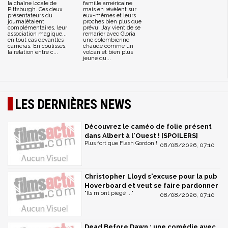
la chaîne locale de
famille américaine
Pittsburgh. Ces deux
mais en révèlent sur
présentateurs du
eux-mêmes et leurs
journalétaient
proches bien plus que
complémentaires, leur
prévu! Jay vient de se
association magique...
remarier avec Gloria
en tout cas devantles
une colombienne
caméras. En coulisses,
chaude comme un
la relation entre c...
volcan et bien plus
jeune qu...
LES DERNIÈRES NEWS
Découvrez le caméo de folie présent
dans Albert à l'Ouest ! [SPOILERS]
Plus fort que Flash Gordon !
08/08/2026, 07:10
Christopher Lloyd s'excuse pour la pub
Hoverboard et veut se faire pardonner
"Ils m'ont piégé ..."
08/08/2026, 07:10
Dead Before Dawn : une comédie avec