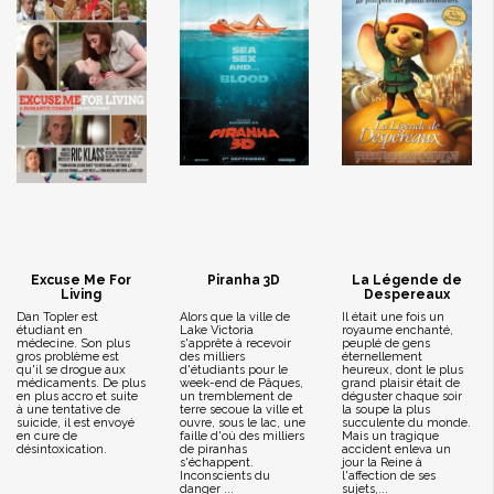
Excuse Me For
Piranha 3D
La Légende de
Living
Despereaux
Dan Topler est
Alors que la ville de
Il était une fois un
étudiant en
Lake Victoria
royaume enchanté,
médecine. Son plus
s'apprête à recevoir
peuplé de gens
gros problème est
des milliers
éternellement
qu'il se drogue aux
d'étudiants pour le
heureux, dont le plus
médicaments. De plus
week-end de Pâques,
grand plaisir était de
en plus accro et suite
un tremblement de
déguster chaque soir
à une tentative de
terre secoue la ville et
la soupe la plus
suicide, il est envoyé
ouvre, sous le lac, une
succulente du monde.
en cure de
faille d'où des milliers
Mais un tragique
désintoxication.
de piranhas
accident enleva un
s'échappent.
jour la Reine à
Inconscients du
l'affection de ses
danger ...
sujets,...