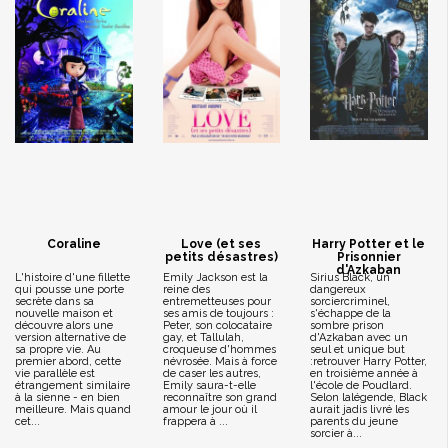
Coraline
Love (et ses
Harry Potter et le
petits désastres)
Prisonnier
d'Azkaban
L'histoire d'une fillette
Emily Jackson est la
Sirius Black, un
qui pousse une porte
reine des
dangereux
secrète dans sa
entremetteuses pour
sorciercriminel,
nouvelle maison et
ses amis de toujours :
s'échappe de la
découvre alors une
Peter, son colocataire
sombre prison
version alternative de
gay, et Tallulah,
d'Azkaban avec un
sa propre vie. Au
croqueuse d'hommes
seul et unique but
premier abord, cette
névrosée. Mais à force
:retrouver Harry Potter,
vie parallèle est
de caser les autres,
en troisième année à
étrangement similaire
Emily saura-t-elle
l'école de Poudlard.
à la sienne - en bien
reconnaître son grand
Selon lalégende, Black
meilleure. Mais quand
amour le jour où il
aurait jadis livré les
cet...
frappera à ...
parents du jeune
sorcier à...