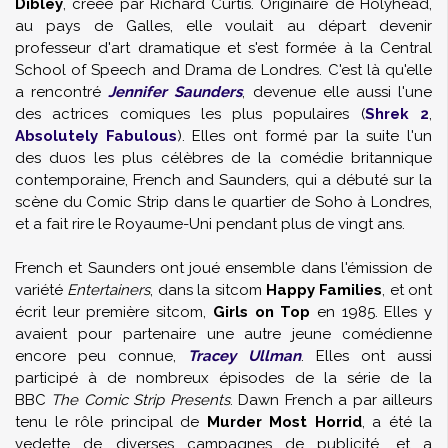
Dibley
, créée par Richard Curtis. Originaire de Holyhead,
au pays de Galles, elle voulait au départ devenir
professeur d'art dramatique et s'est formée à la Central
School of Speech and Drama de Londres. C'est là qu'elle
a rencontré
Jennifer Saunders
, devenue elle aussi l'une
des actrices comiques les plus populaires (
Shrek 2
,
Absolutely Fabulous
). Elles ont formé par la suite l'un
des duos les plus célèbres de la comédie britannique
contemporaine, French and Saunders, qui a débuté sur la
scène du Comic Strip dans le quartier de Soho à Londres,
et a fait rire le Royaume-Uni pendant plus de vingt ans.
French et Saunders ont joué ensemble dans l'émission de
variété
Entertainers
, dans la sitcom
Happy Families
, et ont
écrit leur première sitcom,
Girls on Top
en 1985. Elles y
avaient pour partenaire une autre jeune comédienne
encore peu connue,
Tracey Ullman
. Elles ont aussi
participé à de nombreux épisodes de la série de la
BBC
The Comic Strip Presents
. Dawn French a par ailleurs
tenu le rôle principal de
Murder Most Horrid
, a été la
vedette de diverses campagnes de publicité, et a