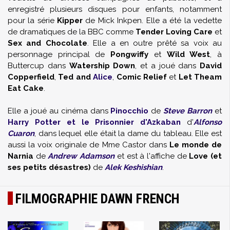
enregistré plusieurs disques pour enfants, notamment
pour la série
Kipper
de Mick Inkpen. Elle a été la vedette
de dramatiques de la BBC comme
Tender Loving Care
et
Sex and Chocolate
. Elle a en outre prêté sa voix au
personnage principal de
Pongwiffy
et
Wild West
, à
Buttercup dans
Watership Down
, et a joué dans
David
Copperfield
,
Ted and
Alice
,
Comic Relief
et
Let Theam
Eat Cake
.
Elle a joué au cinéma dans
Pinocchio
de
Steve Barron
et
Harry Potter et le Prisonnier d'Azkaban
d'
Alfonso
Cuaron
, dans lequel elle était la dame du tableau. Elle est
aussi la voix originale de Mme Castor dans
Le monde de
Narnia
de
Andrew Adamson
et est à l'affiche de
Love (et
ses petits désastres)
de
Alek Keshishian
.
FILMOGRAPHIE DAWN FRENCH