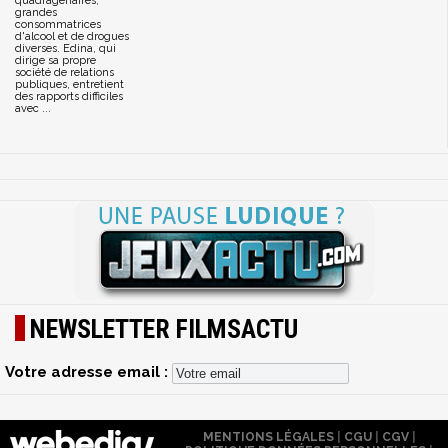
quadragénaires,
grandes
consommatrices
d'alcool et de drogues
diverses. Edina, qui
dirige sa propre
société de relations
publiques, entretient
des rapports difficiles
avec ...
NEWSLETTER FILMSACTU
Votre adresse email :
MENTIONS LÉGALES
|
CGU
|
CGV
|