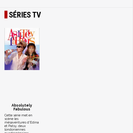
SÉRIES TV
Absolutely
Fabulous
Cette série met en
scène les
mésaventures d'Edina
et Patsy, deux
londoniennes