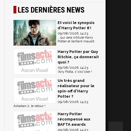
LES DERNIÈRES NEWS
Et voici le synopsis
d'Harry Potter 8 !
09/08/2026, 14:23
...qui sera intitulé Harry
Potter et l’enfant maudit
Harry Potter par Guy
Ritchie, ça donnerait
quoi ?
09/08/2026, 14:23
'Arry Potta, c*cks*cker !
Un très grand
réalisateur pour le
spin-off d'Harry
Potter ?
09/08/2026, 14:23
Azkaban 2, le retour !
Harry Potter
récompensé aux
BAFTA awards
09/08/2026, 14:23