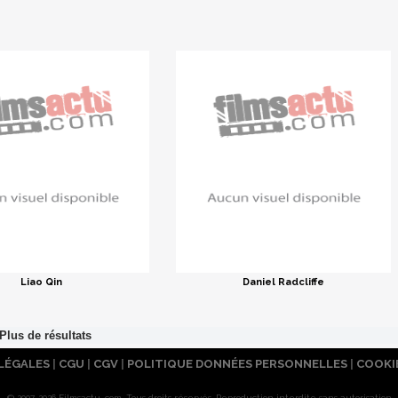
Liao Qin
Daniel Radcliffe
LÉGALES
|
CGU
|
CGV
|
POLITIQUE DONNÉES PERSONNELLES
|
COOKI
© 2007-2026 Filmsactu .com. Tous droits réservés. Reproduction interdite sans autorisation.