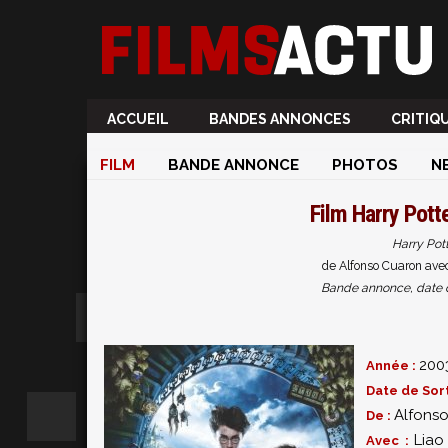
ACCUEIL
BANDES ANNONCES
CRITIQ
FILM
BANDE ANNONCE
PHOTOS
N
Film
Harry Potte
Harry Pott
de Alfonso Cuaron avec
Bande annonce, date de 
200
Année :
Date de Sort
Alfons
De :
Liao
Avec :