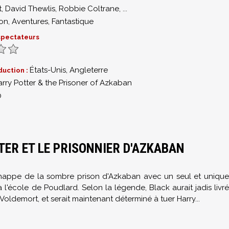
t
,
David Thewlis
,
Robbie Coltrane
,
...
ion
,
Aventures
,
Fantastique
 spectateurs
États-Unis, Angleterre
duction :
arry Potter & the Prisoner of Azkaban
0
TER ET LE PRISONNIER D'AZKABAN
'échappe de la sombre prison d'Azkaban avec un seul et unique
à l'école de Poudlard. Selon la légende, Black aurait jadis livré
 Voldemort, et serait maintenant déterminé à tuer Harry...