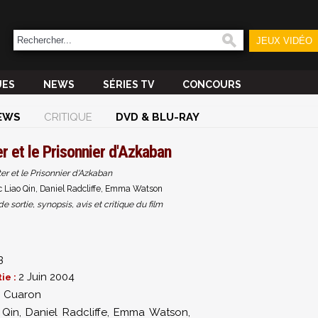
JEUX VIDÉO
UES
NEWS
SÉRIES TV
CONCOURS
EWS
CRITIQUE
DVD & BLU-RAY
r et le Prisonnier d'Azkaban
er et le Prisonnier d'Azkaban
 Liao Qin, Daniel Radcliffe, Emma Watson
sortie, synopsis, avis et critique du film
3
2 Juin 2004
ie :
o Cuaron
 Qin
,
Daniel Radcliffe
,
Emma Watson
,