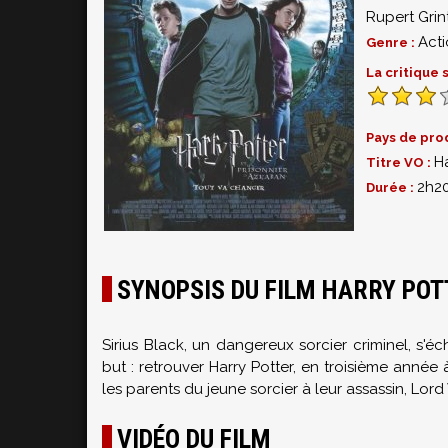
Rupert Grin
Act
Genre :
La critique
Pays de pro
H
Titre VO :
2h2
Durée :
SYNOPSIS DU FILM HARRY POT
Sirius Black, un dangereux sorcier criminel, s
but : retrouver Harry Potter, en troisième année 
les parents du jeune sorcier à leur assassin, Lord
VIDÉO DU FILM