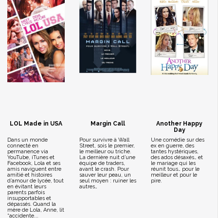
LOL Made in USA
Margin Call
Another Happy
Day
Dans un monde
Pour survivre à Wall
Une comédie sur des
connecté en
Street, sois le premier,
ex en guerre, des
permanence via
le meilleur ou triche.
tantes hystériques,
YouTube, iTunes et
La dernière nuit d’une
des ados désaxés… et
Facebook, Lola et ses
équipe de traders,
le mariage qui les
amis naviguent entre
avant le crash. Pour
réunit tous… pour le
amitié et histoires
sauver leur peau, un
meilleur et pour le
d’amour de lycée, tout
seul moyen : ruiner les
pire.
en évitant leurs
autres…
parents parfois
insupportables et
dépassés. Quand la
mère de Lola, Anne, lit
“accidente...