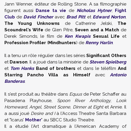
Jann Wenner, éditeur de Rolling Stone. A sa filmographie
figurent aussi
Danse ta vie
de
Nicholas Hytner
,
Fight
Club
de
David Fincher
avec
Brad Pitt
et
Edward Norton
,
The Young Unknowns
de Catherine Jelski,
The
Scoundrel's Wife
de Glen Pitre,
Seven and a Match
de
Derek Simonds, le film de
Ken Kwapis
Sexual Life
et
Profession Profiler
(
Mindhunters
) de
Renny Harlin
.
Il a tenu un rôle régulier dans les séries
Significant Others
et
Dawson
. Il a joué dans la minisérie de
Steven Spielberg
et
Tom Hanks
Band of brothers
et dans le téléfilm
And
Starring Pancho Villa as Himself
avec
Antonio
Banderas
.
Il s'est produit au théâtre dans
Equus
de Peter Schaffer au
Pasadena Playhouse,
Spoon River Anthology
,
Look
Homeward, Angel
,
Street Scene
,
Dinner at Eight
et Annie. Il
a aussi joué
Desire and I
à l'Access Theatre Santa Barbara
et "Icarus'
Mother
" au SBCC Studio Theatre.
Il a étudié l'Art dramatique à l'American Academy of