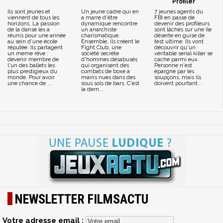
Profiler
Ils sont jeunes et
Un jeune cadre qui en
7 jeunes agents du
viennent de tous les
a marre d'être
FBI en passe de
horizons. La passion
dynamique rencontre
devenir des profileurs
de la danse les a
un anarchiste
sont lâchés sur une île
réunis pour une année
charismatique.
déserte en guise de
au sein d'une école
Ensemble, ils créent le
test ultime. Ils vont
réputée. Ils partagent
Fight Club, une
découvrir qu'un
un meme rêve :
société secrète
véritable serial killer se
devenir membre de
d'hommes désabusés
cache parmi eux.
l'un des ballets les
qui organisent des
Personne n'est
plus prestigieux du
combats de boxe à
épargné par les
monde. Pour avoir
mains nues dans des
soupçons, mais ils
une chance de ...
sous sols de bars. C'est
doivent pourtant...
la dern...
NEWSLETTER FILMSACTU
Votre adresse email :