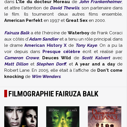
dans
L'ïle du docteur Moreau
de
John Frankenheimer
,
et attire l'attention de
David Thewlis
, son partenaire dans
le film. Ils tourneront deux autres films ensemble,
American Perfekt
en 1997 et
Great Sex
en 2000.
Fairuza Balk
a été l'héroïne de
Waterboy
de Frank Coraci
aux côtés d'
Adam Sandler
et a tenu un rôle principal dans
le drame
American History X
de
Tony Kaye
. On a pu la
voir depuis dans
Presque célèbre
écrit et réalisé par
Cameron Crowe
,
Deuces Wild
de
Scott Kalvert
avec
Matt Dillon
et
Stephen Dorff
, et
A year and a day
de
Robert Lane. En 2005, elle était à l'affiche de
Don't come
knocking
de
Wim Wenders
.
FILMOGRAPHIE FAIRUZA BALK