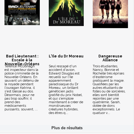
Bad Lieutenant :
L'Ile du Dr Moreau
Dangereuse
Escale à la
Alliance
Nouvelle-Orléans
Terence McDonagh
Seul rescapé d'un
Trois étudiantes,
est inspecteur dans la
accident d'avion,
Nancy, Bonnie et
police criminelle de la
Edward Douglas est
Rochelle très éprises
Nouvelle-Orléans. En
recueilli sur l'île
d'ésotérisme
sauvant un détenu de
apparemment
pratiquent la magie.
la noyade pendant
paradisiaque du Dr
Qualifiées par les
l'ouragan Katrina, il
Moreau, un brillant
autres étudiants de
s'est blessé au dos.
généticien jadis
folles ou de sorcières,
Désormais, pour ne
gratifié du prix Nobel,
elles sont bientôt
pas trop souffrir, il
et qui s'emploie
rejointes par une
prend des
maintenant à créer de
quatrième, Sarah,
médicaments
monstrueuses
dotée de dons
puissants, souvent, ...
créatures hybrides,
exceptionnels. Le
des êtres q...
quatuor v...