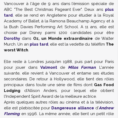
Vancouver à l'âge de 9 ans dans l'émission spéciale de
ABC "The Best Christmas Pageant Ever". Deux ans
plus
tard
, elle se rend en Angleterre pour étudier à la Royal
Academy of Ballet, à la Ramona Beauchamp Agency et à
la Bush Davies Performing Art School. A 11 ans, elle est
choisie par Disney parmi 1200 candidates pour être
Dorothy
dans
Oz, un Monde extraordinaire
de Walter
Murch. Un an
plus tard
, elle est la vedette du téléfilm
The
worst Witch
.
Elle reste à Londres jusqu'en 1988, puis part pour Paris
pour jouer dans
Valmont
de
Milos Forman
. L'année
suivante, elle revient à Vancouver et entame ses études
secondaires. De retour à Hollywood, elle tient des rôles
principaux dans toute une série de films dont
Gas Food
Lodging
d'Allison Anders, pour lequel elle obtient
l'Independent Spirit Award de la meilleure actrice.
Après quelques autres rôles au cinéma et à la télévision,
elle est plebiscitée pour
Dangereuse alliance
d'
Andrew
Fleming
en 1996. La même année, elle tient un petit rôle