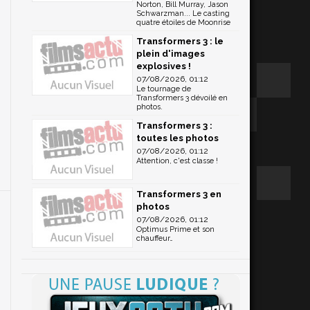
Norton, Bill Murray, Jason
Schwarzman... Le casting
quatre étoiles de Moonrise
Transformers 3 : le
s
plein d'images
explosives !
r
07/08/2026, 01:12
r
Le tournage de
Transformers 3 dévoilé en
e
photos.
Transformers 3 :
toutes les photos
,
07/08/2026, 01:12
Attention, c'est classe !
Transformers 3 en
photos
07/08/2026, 01:12
Optimus Prime et son
chauffeur…