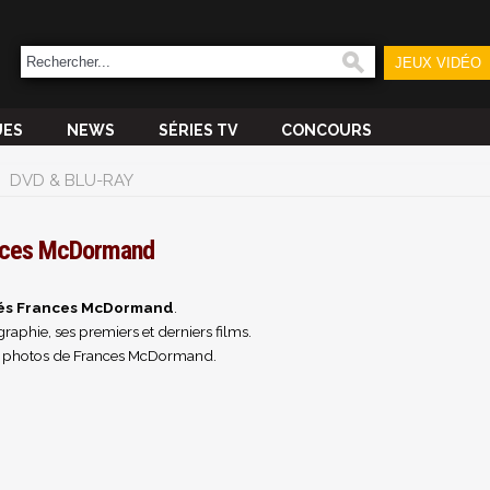
JEUX VIDÉO
UES
NEWS
SÉRIES TV
CONCOURS
DVD & BLU-RAY
nces McDormand
tés Frances McDormand
.
raphie, ses premiers et derniers films.
t photos de Frances McDormand.