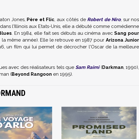
 Caton Jones,
Père et Flic
, aux côtés de
Robert de Niro
, sur no
 dans l'Illinois aux Etats-Unis, elle a débuté comme comédienne
 Blues
. En 1984, elle fait ses débuts au cinéma avec
Sang pou
i la même année). Elle le retrouve en 1987 pour
Arizona Junio
6, un film qui lui permet de décrocher l'Oscar de la meilleur
ues avec des réalisateurs tels que
Sam Raimi
(
Darkman
, 1990)
man (
Beyond Rangoon
en 1995).
ORMAND