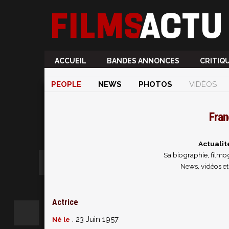
ACCUEIL
BANDES ANNONCES
CRITIQ
PEOPLE
NEWS
PHOTOS
VIDÉOS
Fra
Actuali
Sa biographie, filmog
News, vidéos e
Actrice
: 23 Juin 1957
Né le