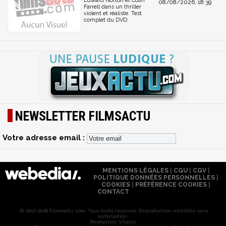
Edward Norton et Colin
08/08/2026, 18:39
Farrell dans un thriller
violent et réaliste. Test
complet du DVD.
NEWSLETTER FILMSACTU
Votre adresse email :
MENTIONS LÉGALES
|
CGU
|
CGV
|
POLITIQUE DONNÉES PERSONNELLES
|
COOKIES
|
PRÉFÉRENCE COOKIES
|
CONTACT
© 2007-2026 Filmsactu .com. Tous droits réservés. Reproduction interdite sans
autorisation.
Réalisation Vitalyn