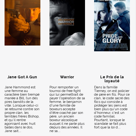
Jane Got A Gun
Warrior
Le Prix de la
loyauté
Jane Hammond est
Pour remporter un
Dans la famille
une femme au
tournoi de free fight
Tierney, on est policier
caractère bien trempé
qui lui permettrait de
de père en fils. Pour ce
mariée à Bill, l’un des
payer l'opération de sa
clan, le code sacré des
pires bandits de la
femme, le benjamin
flics qui consiste à
ville. Lorsque celui-ci
d'une famille de
protéger les siens est
se retourne contre son
boxeurs accepte
bien plus qu'un code
propre clan, les
d'être coaché par son
d'honneur, c'est un
terribles frères Bishop,
père, un ancien
code familial.
et qu’il rentre
boxeur alcoolique
Pourtant, lorsque le
agonisant avec huit
auquel il ne parle plus
scandale se fait plus
balles dans le dos,
depuis des années. Il
fort que la loi d...
Jane sait...
ne sa...