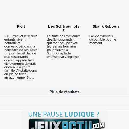
Rio 2
Les Schtroumpfs
Skank Robbers
2
Blu, Jewel et leur trois
La suite des aventures
Pas de synopsis
enfants vivent
des Schtroumpfs...
disponible pour le
heureux et
qui font équipe avec
moment.
domestiqués dans la
leurs amis humains
belle ville de Rio. Mais
pour sauver la
un jour, Jewel décide
Schtroumpfette
que ses enfants
enlevée par Gargamel.
doivent apprendre à
vivre comme de vrais
oiseaux. La petite
famille s'installe donc
en pleine forêt
amazonienne. Blu...