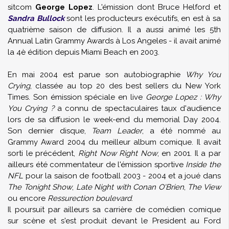
sitcom
George Lopez
. L'émission dont Bruce Helford et
Sandra Bullock
sont les producteurs exécutifs, en est à sa
quatrième saison de diffusion. Il a aussi animé les 5th
Annual Latin Grammy Awards à Los Angeles - il avait animé
la 4è édition depuis Miami Beach en 2003.
En mai 2004 est parue son autobiographie
Why You
Crying
, classée au top 20 des best sellers du New York
Times. Son émission spéciale en live
George Lopez : Why
You Crying ?
a connu de spectaculaires taux d'audience
lors de sa diffusion le week-end du memorial Day 2004.
Son dernier disque,
Team Leader
, a été nommé au
Grammy Award 2004 du meilleur album comique. Il avait
sorti le précédent,
Right Now Right Now
, en 2001. Il a par
ailleurs été commentateur de l'émission sportive
Inside the
NFL
pour la saison de football 2003 - 2004 et a joué dans
The Tonight Show
,
Late Night with Conan O'Brien
,
The View
ou encore
Ressurection boulevard
.
Il poursuit par ailleurs sa carrière de comédien comique
sur scène et s'est produit devant le President au Ford