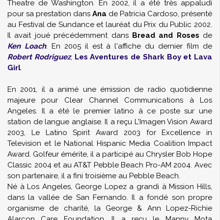
Theatre de Washington. En 2002, il a été très appaludi
pour sa prestation dans
Ana
de Patricia Cardoso, présenté
au Festival de Sundance et lauréat du Prix du Public 2002.
Il avait joué précédemment dans
Bread and Roses
de
Ken Loach
. En 2005 il est à l'affiche du dernier film de
Robert Rodriguez
,
Les Aventures de Shark Boy et Lava
Girl
.
En 2001, il a animé une émission de radio quotidienne
majeure pour Clear Channel Communications à Los
Angeles. Il a été le premier latino à ce poste sur une
station de langue anglaise. Il a reçu L'Imagen Vision Award
2003, Le Latino Spirit Award 2003 for Excellence in
Television et le National Hispanic Media Coalition Impact
Award. Golfeur émérite, il a participé au Chrysler Bob Hope
Classic 2004 et au AT&T Pebble Beach Pro-AM 2004. Avec
son partenaire, il a fini troisième au Pebble Beach.
Né à Los Angeles, George Lopez a grandi à Mission Hills,
dans la vallée de San Fernando. Il a fondé son propre
organisme de charité, la George & Ann Lopez-Richie
Alarcon Care Foundation. Il a reçu le Manny Mota