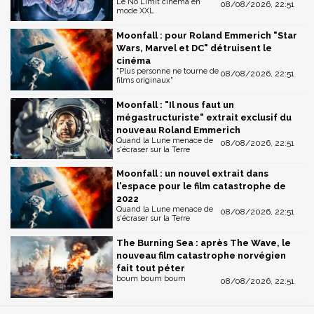
Le No Limit cinéma en
08/08/2026, 22:51
mode XXL
Moonfall : pour Roland Emmerich "Star
Wars, Marvel et DC" détruisent le
cinéma
"Plus personne ne tourne de
08/08/2026, 22:51
films originaux"
Moonfall : "Il nous faut un
mégastructuriste" extrait exclusif du
nouveau Roland Emmerich
Quand la Lune menace de
08/08/2026, 22:51
s'écraser sur la Terre
Moonfall : un nouvel extrait dans
l'espace pour le film catastrophe de
2022
Quand la Lune menace de
08/08/2026, 22:51
s'écraser sur la Terre
The Burning Sea : après The Wave, le
nouveau film catastrophe norvégien
fait tout péter
boum boum boum
08/08/2026, 22:51