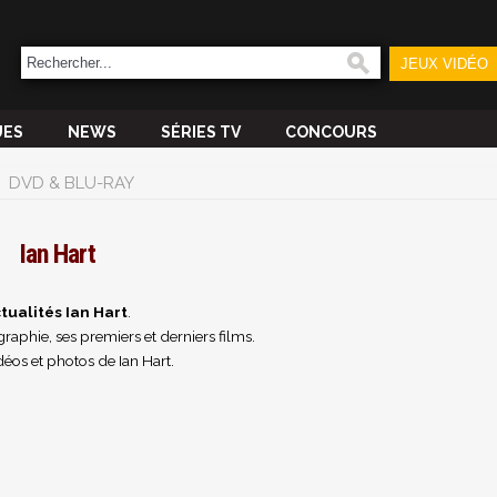
JEUX VIDÉO
UES
NEWS
SÉRIES TV
CONCOURS
DVD & BLU-RAY
Ian Hart
tualités Ian Hart
.
raphie, ses premiers et derniers films.
éos et photos de Ian Hart.