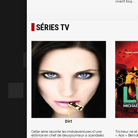
vivant touj...
SÉRIES TV
Dirt
Cette série raconte les (més)aventures d'une
Tricheur né et
éditrice en chef de deuxjournaux à scandales.
« Ace » Bernst