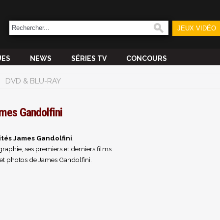
JEUX VIDÉO
UES
NEWS
SÉRIES TV
CONCOURS
DVD & BLU-RAY
mes Gandolfini
ités James Gandolfini
.
raphie, ses premiers et derniers films.
et photos de James Gandolfini.