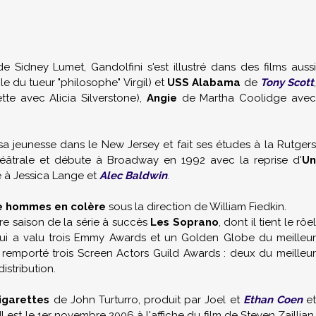
e Sidney Lumet, Gandolfini s'est illustré dans des films auss
rôle du tueur "philosophe" Virgil) et
USS Alabama
de
Tony Scott
te avec Alicia Silverstone),
Angie
de Martha Coolidge ave
a jeunesse dans le New Jersey et fait ses études à la Rutgers
théâtrale et débute à Broadway en 1992 avec la reprise d'
Un
ue à Jessica Lange et
Alec Baldwin
.
 hommes en colère
sous la direction de William Fiedkin.
re saison de la série à succès
Les Soprano
, dont il tient le rôe
 lui a valu trois Emmy Awards et un Golden Globe du meilleur
 remporté trois Screen Actors Guild Awards : deux du meilleur
istribution.
garettes
de John Turturro, produit par Joel et
Ethan Coen
e
 Il est le 1er novembre 2006 à l'affiche du film de Steven Zaillian