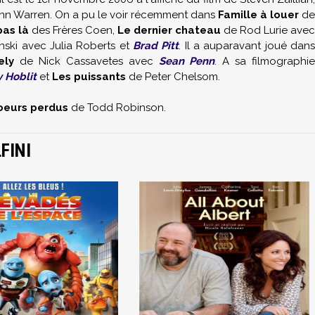
nn Warren. On a pu le voir récemment dans
Famille à louer
de
pas là
des Frères Coen,
Le dernier chateau
de Rod Lurie avec
ski avec Julia Roberts et
Brad Pitt
. Il a auparavant joué dan
ely
de Nick Cassavetes avec
Sean Penn
. A sa filmographie
 Hoblit
et
Les puissants
de Peter Chelsom.
oeurs perdus
de Todd Robinson.
FINI