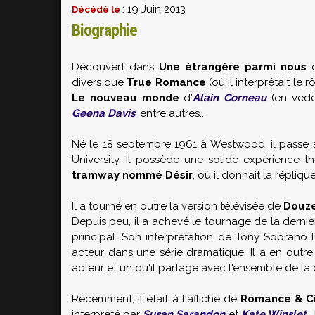
: 19 Juin 2013
Décédé le
Biographie
Découvert dans
Une étrangère parmi nous
d
divers que
True Romance
(où il interprétait le 
Le nouveau monde
d'
Alain Corneau
(en vedet
Geena Davis
, entre autres...
Né le 18 septembre 1961 à Westwood, il passe s
University. Il possède une solide expérience 
tramway nommé Désir
, où il donnait la répliq
Il a tourné en outre la version télévisée de
Douze
Depuis peu, il a achevé le tournage de la derniè
principal. Son interprétation de Tony Soprano
acteur dans une série dramatique. Il a en outre
acteur et un qu'il partage avec l'ensemble de la d
Récemment, il était à l'affiche de
Romance & Ci
interprété par
Susan Sarandon
et
Kate Winslet
.