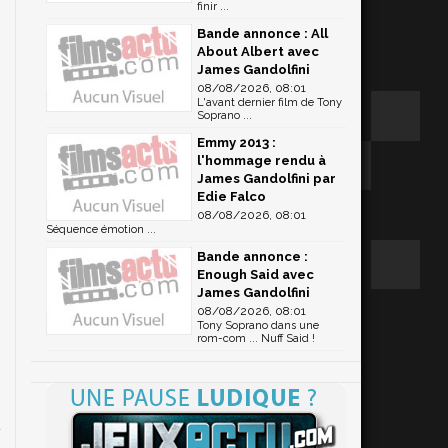
finir ...
Bande annonce : All
About Albert avec
James Gandolfini
08/08/2026, 08:01
i
L'avant dernier film de Tony
,
Soprano ...
c
Emmy 2013 :
l'hommage rendu à
James Gandolfini par
Edie Falco
08/08/2026, 08:01
Séquence émotion ...
Bande annonce :
Enough Said avec
James Gandolfini
08/08/2026, 08:01
l
Tony Soprano dans une
rom-com ... Nuff Said !
t
,