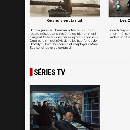
Quand vient la nuit
Les 
Bob Saginowski, barman solitaire, suit d’un
Scorch Supern
regard désabusé le système de blanchiment
renommé, se v
d’argent basé sur des bars-dépôts – appelés «
l'aide à son fr
Drop bars » - qui sévit dans les bas-fonds de
Brooklyn. Avec son cousin et employeur Marv,
Bob se retrouve au centre d...
SÉRIES TV