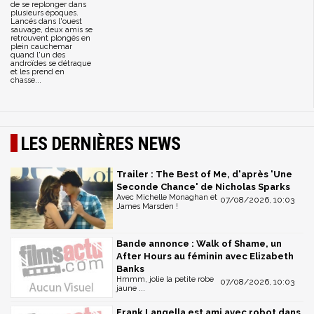
de se replonger dans
plusieurs époques.
Lancés dans l'ouest
sauvage, deux amis se
retrouvent plongés en
plein cauchemar
quand l'un des
androïdes se détraque
et les prend en
chasse...
LES DERNIÈRES NEWS
Trailer : The Best of Me, d'après 'Une
Seconde Chance' de Nicholas Sparks
Avec Michelle Monaghan et
07/08/2026, 10:03
James Marsden !
Bande annonce : Walk of Shame, un
After Hours au féminin avec Elizabeth
Banks
Hmmm, jolie la petite robe
07/08/2026, 10:03
jaune ...
Frank Langella est ami avec robot dans