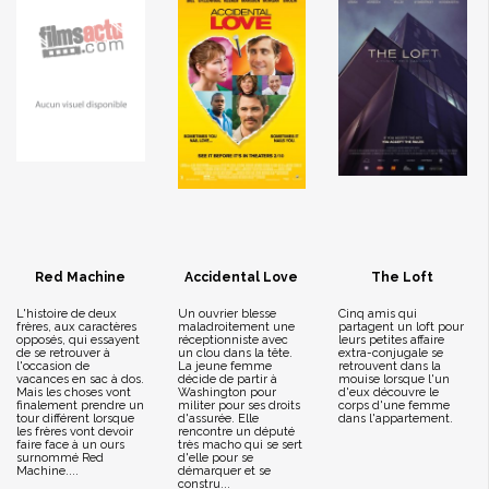
Red Machine
Accidental Love
The Loft
L'histoire de deux
Un ouvrier blesse
Cinq amis qui
frères, aux caractères
maladroitement une
partagent un loft pour
opposés, qui essayent
réceptionniste avec
leurs petites affaire
de se retrouver à
un clou dans la tête.
extra-conjugale se
l'occasion de
La jeune femme
retrouvent dans la
vacances en sac à dos.
décide de partir à
mouise lorsque l'un
Mais les choses vont
Washington pour
d'eux découvre le
finalement prendre un
militer pour ses droits
corps d'une femme
tour différent lorsque
d'assurée. Elle
dans l'appartement.
les frères vont devoir
rencontre un député
faire face à un ours
très macho qui se sert
surnommé Red
d'elle pour se
Machine....
démarquer et se
constru...