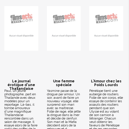
Le journal
Une femme
L'Amour chez les
érotique d'une
spéciale
Poids Lourds
Thaïlandaise
Paul, un jeune
Yasmine passe de la
Pénélope tient une
photographe, part en
drogue par amour. Un
auberge de routiers.
Thaïlande avec deux
soir, avant de faire un
Folle de son corps, elle
modèles pour un
nouveau voyage, elle
essaye de contenir les
reportage. Là-bas, il
surprend son mari
assauts des routiers
tombe amoureux
avec sa maîtresse.
pendant que son
d'une magnifique
Folle de rage, elle jette
Ulysse est au volant
Thaïlandaise
la drogue dans la mer
de son camion à
rencontrée dans un
et décide de s’enfuir.
l’étranger. Chacun
salon de massage. Il
Son mari et la Mafia
veut obtenir les
essaye alors de la faire
décident alors de la
faveurs de Pénélope
sortir des griffes de la
retrouver et d...
et de ses servantes,