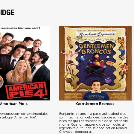
IDGE
American Pie 4
Gentlemen Broncos
aventures comico-sentimentales
Benjamin, 17 ans, n'a pas d'autre atout que
 trilogie "American Pie".
son imagination débridée. Il adore écrire des
histoires qui l'entraînent loin de sa petite vie
morne. Quand il apprend que son idole, le
légendaire auteur de science-fiction Ronald
Chevalier, donnera u...