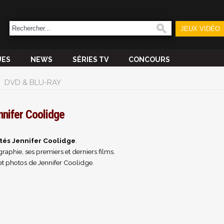
JEUX VIDÉO
UES
NEWS
SÉRIES TV
CONCOURS
DVD & BLU-RAY
nnifer Coolidge
tés Jennifer Coolidge
.
raphie, ses premiers et derniers films.
et photos de Jennifer Coolidge.