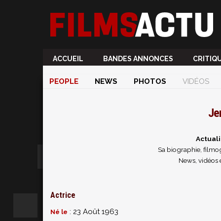
ACCUEIL
BANDES ANNONCES
CRITIQ
PEOPLE
NEWS
PHOTOS
VIDÉOS
Je
Actuali
Sa biographie, filmog
News, vidéos 
Actrice
: 23 Août 1963
Né le