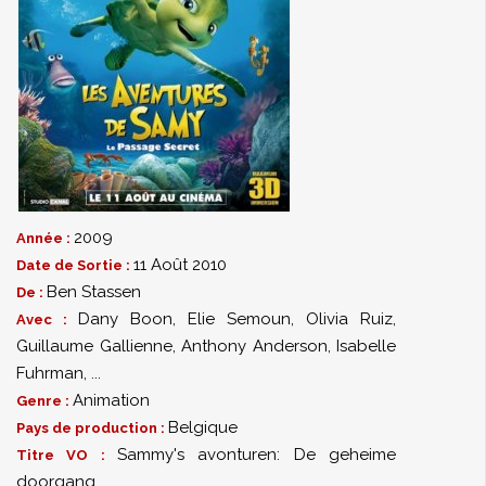
2009
Année :
11 Août 2010
Date de Sortie :
Ben Stassen
De :
Dany Boon
,
Elie Semoun
,
Olivia Ruiz
,
Avec :
Guillaume Gallienne
,
Anthony Anderson
,
Isabelle
Fuhrman
,
...
Animation
Genre :
Belgique
Pays de production :
Sammy's avonturen: De geheime
Titre VO :
doorgang