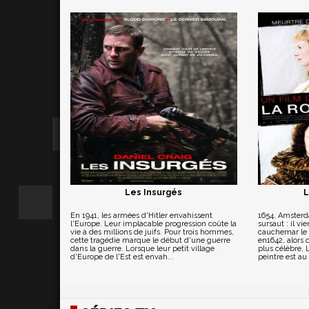
Les Insurgés
L
En 1941, les armées d'Hitler envahissent
1654, Amsterd
l'Europe. Leur implacable progression coûte la
sursaut : il vi
vie à des millions de juifs. Pour trois hommes,
cauchemar le r
cette tragédie marque le début d'une guerre
en1642, alors q
dans la guerre. Lorsque leur petit village
plus célèbre, 
d'Europe de l'Est est envah...
peintre est au