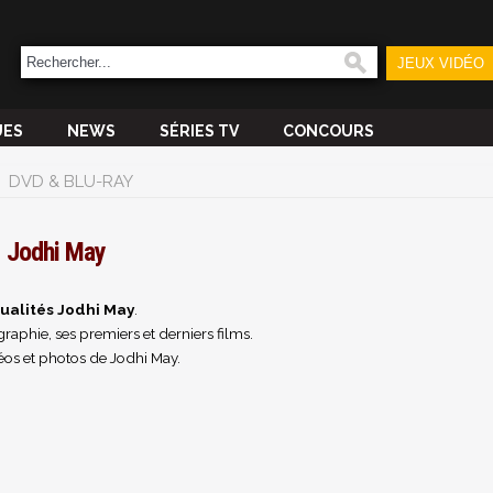
JEUX VIDÉO
UES
NEWS
SÉRIES TV
CONCOURS
DVD & BLU-RAY
Jodhi May
ualités Jodhi May
.
raphie, ses premiers et derniers films.
éos et photos de Jodhi May.