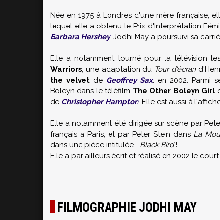
Née en 1975 à Londres d'une mère française, el
lequel elle a obtenu le Prix d'Interprétation F
Barbara Hershey
. Jodhi May a poursuivi sa carri
Elle a notamment tourné pour la télévision les
Warriors
, une adaptation du
Tour d'écran
d'Henr
the velvet
de
Geoffrey Sax
, en 2002. Parmi s
Boleyn dans le téléfilm
The Other Boleyn Girl
o
de
Christopher Hampton
. Elle est aussi à l'affic
Elle a notamment été dirigée sur scène par Pet
français à Paris, et par Peter Stein dans
La Mou
dans une pièce intitulée...
Black Bird
!
Elle a par ailleurs écrit et réalisé en 2002 le cou
FILMOGRAPHIE JODHI MAY