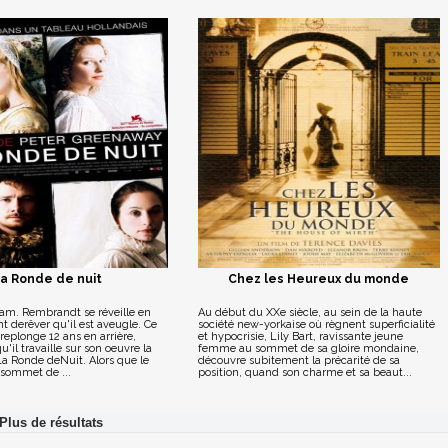
a Ronde de nuit
Chez les Heureux du monde
am. Rembrandt se réveille en
Au début du XXe siècle, au sein de la haute
ent derêver qu'il est aveugle. Ce
société new-yorkaise où règnent superficialité
eplonge 12 ans en arrière,
et hypocrisie, Lily Bart, ravissante jeune
u'il travaille sur son oeuvre la
femme au sommet de sa gloire mondaine,
La Ronde deNuit. Alors que le
découvre subitement la précarité de sa
 sommet de ...
position, quand son charme et sa beaut...