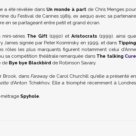
le a été révélée dans
Un monde à part
de Chris Menges pou
éminine du Festival de Cannes 1989, ex aequo avec sa partenaire
ère en se partageant entre petit et grand écran.
 mini-séries
The Gift
(1990) et
Aristocrats
(1999), ainsi que
y James signée par Peter Kosminsky en 1999, et dans
Tipping
es rôles les plus marquants figurent notamment celui d'Anne
u sa compétition théâtrale remarquée dans
The talking
Cure
he de
Bye bye Blackbird
de Robinson Savary.
er Brook, dans
Faraway
de Carol Churchill qu'elle a présenté e
ette
d'Anton Tchekhov. Elle a triomphé récemment à Londre
rt-métrage
Spyhole
.