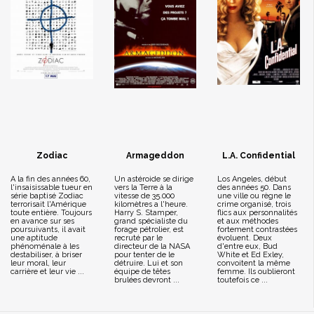
Zodiac
Armageddon
L.A. Confidential
A la fin des années 60,
Un astéroide se dirige
Los Angeles, début
l'insaisissable tueur en
vers la Terre à la
des années 50. Dans
série baptisé Zodiac
vitesse de 35.000
une ville ou règne le
terrorisait l'Amérique
kilomètres a l'heure.
crime organisé, trois
toute entière. Toujours
Harry S. Stamper,
flics aux personnalités
en avance sur ses
grand spécialiste du
et aux méthodes
poursuivants, il avait
forage pétrolier, est
fortement contrastées
une aptitude
recruté par le
évoluent. Deux
phénoménale à les
directeur de la NASA
d'entre eux, Bud
destabiliser, à briser
pour tenter de le
White et Ed Exley,
leur moral, leur
détruire. Lui et son
convoitent la même
carrière et leur vie ...
équipe de têtes
femme. Ils oublieront
brulées devront ...
toutefois ce ...