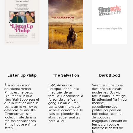
Listen Up Philip
The Salvation
Dark Blood
À la sortie de son
1870, Amérique.
Vivant sur une zone
deuxième roman,
Lorsque John tue le
destinée aux essais
Philip est nerveux.
meurtrier de sa
nucléaires, Boy vit
D'autant plus que
famille, il déclenche la
reclus dans un refuge.
New York l'oppresse et
fureur du chef de
En attendant "la fin du
que la relation avec sa
gang, Delarue. Trahi
monde", il
petite amie Ashley se
par sa communauté,
collectionne des
détériore. Quand Ike
lâche et corrompue, le
petites poupées en
Zimmerman, son
paisible pionnier doit
bois dotée, selon lui,
idole, l'invite dans sa
alors traquer seul les
de pouvoirs
maison de vacances,
hors-la-loi.
magiques. Pendant ce
Philip trouve enfin la
temps, un couple
sérén...
traverse le désert de
l...