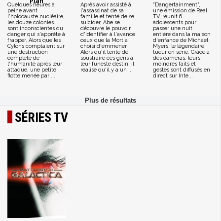
Plan
Quelques heures à
Après avoir assisté à
"Dangertainment",
peine avant
l'assassinat de sa
une émission de Real
l'holocauste nucléaire,
famille et tenté de se
TV, réunit 6
les douze colonies
suicider, Abe se
adolescents pour
sont inconscientes du
découvre le pouvoir
passer une nuit
danger qui s'apprête à
d'identifier à l'avance
entière dans la maison
frapper. Alors que les
ceux que la Mort à
d'enfance de Michael
Cylons comptaient sur
choisi d'emmener.
Myers, le légendaire
une destruction
Alors qu'il tente de
tueur en série. Grâce à
complète de
soustraire ces gens à
des caméras, leurs
l'humanité après leur
leur funeste destin, il
moindres faits et
attaque, une petite
réalise qu'il y a un ...
gestes sont diffusés en
flotte menée par ...
direct sur Inte...
SÉRIES TV