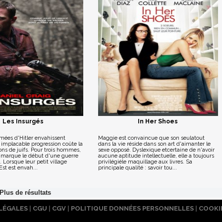
Les Insurgés
In Her Shoes
rmées d'Hitler envahissent
Maggie est convaincue que son seulatout
 implacable progression coûte la
dans la vie réside dans son art d'aimanter le
ions de juifs. Pour trois hommes,
sexe opposé. Dyslexique etcertaine de n'avoir
e marque le début d'une guerre
aucune aptitude intellectuelle, elle a toujours
. Lorsque leur petit village
privilégiéle maquillage aux livres. Sa
Est est envah...
principale qualité : savoir tou...
LÉGALES
|
CGU
|
CGV
|
POLITIQUE DONNÉES PERSONNELLES
|
COOKI