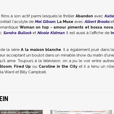
ms à son actif parmi lesquels le thriller
Abandon
avec
Kati
rprétait l'acolyte de
Mel Gibson
,
La Muse
avec
Albert Brooks
e
romantique
Woman on top - amour piments et bossa nova
,
ec
Sandra Bullock
et
Nicole Kidman
. Il est aussi à l'affiche de
I
 de la série
A la maison blanche
. Il a également joué dans l
cteur acceptant un boulot dans un minable show du matin d'un
'il aime. Toujours à la télévision, on a pu le voir entre autres
Bloom
,
Fired Up
ou
Caroline in the City
et il a tenu un rôle
a Ward et Billy Campbell.
EIN