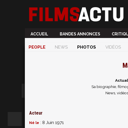
ACCUEIL
BANDES ANNONCES
CRITIQ
PEOPLE
NEWS
PHOTOS
VIDÉOS
Ma
Actual
Sa biographie, filmog
News, vidéos
Acteur
: 8 Juin 1971
Né le