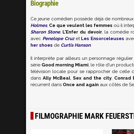
Biographie
Ce jeune comédien possède déjà de nombreux fil
Holmes
,
Ce que veulent les femmes
où il inte
Sharon Stone
,
L'Enfer du devoir
, la comédie 
avec
Penelope Cruz
et
Les Ensorceleuses
av
her shoes
de
Curtis Hanson
.
Il interprète par ailleurs un personnage régulier
série
Good morning Miami
, le rôle d'un produ
télévision locale pour se rapprocher de celle qu
dans
Ally McBeal
,
Sex and the city
,
Conrad 
récurrent dans
Once and again
aux côtés de Sel
FILMOGRAPHIE MARK FEUERST