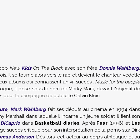
 pop
New
Kids
On The Block
avec son frère
Donnie Wahlberg
,
. Il se tourne alors vers le rap et devient le chanteur vedette
eux albums qui connaissent un vif succès :
Music for the peopl
que, il pose, sous le nom de Marky Mark, devant l'objectif d
pour la campagne de publicité Calvin Klein.
tute
,
Mark Wahlberg
fait ses débuts au cinéma en 1994 dan
ny Marshall
dans laquelle il incarne un jeune soldat. Il tient son
DiCaprio
dans
Basketball diaries
. Après
Fear
(1996) et
Le
e succès critique pour son interprétation de la porno star Dirk
omas Anderson
. Dès lors, cet acteur au corps athlétique et a