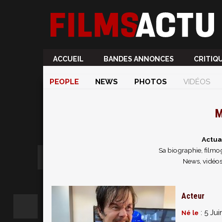
ACCUEIL
BANDES ANNONCES
CRITIQ
PEOPLE
NEWS
PHOTOS
VIDÉOS
M
Actua
Sa biographie, filmog
News, vidéos
Acteur
: 5 Jui
Né le