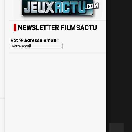
s
s
NEWSLETTER FILMSACTU
n
a
Votre adresse email :
e
,
)