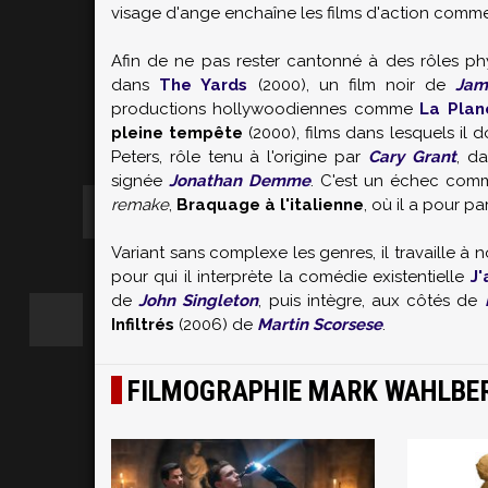
visage d'ange enchaîne les films d'action com
Afin de ne pas rester cantonné à des rôles ph
dans
The Yards
(2000), un film noir de
Jam
productions hollywoodiennes comme
La Plan
pleine tempête
(2000), films dans lesquels il 
Peters, rôle tenu à l'origine par
Cary Grant
, d
signée
Jonathan Demme
. C'est un échec comm
remake
,
Braquage à l'italienne
, où il a pour p
Variant sans complexe les genres, il travaille 
pour qui il interprète la comédie existentielle
J
de
John Singleton
, puis intègre, aux côtés de
Infiltrés
(2006) de
Martin Scorsese
.
FILMOGRAPHIE MARK WAHLBE