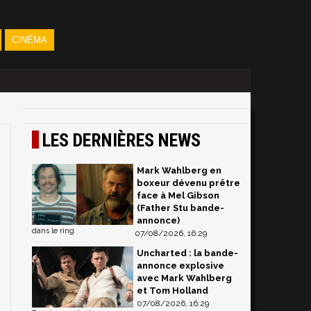
CINÉMA
LES DERNIÈRES NEWS
Mark Wahlberg en
boxeur dévenu prêtre
face à Mel Gibson
(Father Stu bande-
annonce)
dans le ring
07/08/2026, 16:29
Uncharted : la bande-
annonce explosive
avec Mark Wahlberg
et Tom Holland
07/08/2026, 16:29