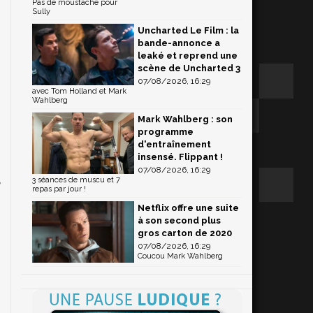
Pas de moustache pour
Sully
Uncharted Le Film : la
bande-annonce a
leaké et reprend une
scène de Uncharted 3
07/08/2026, 16:29
avec Tom Holland et Mark
Wahlberg
Mark Wahlberg : son
programme
d'entraînement
insensé. Flippant !
07/08/2026, 16:29
3 séances de muscu et 7
e
repas par jour !
e
Netflix offre une suite
à son second plus
gros carton de 2020
s
07/08/2026, 16:29
Coucou Mark Wahlberg
s
u