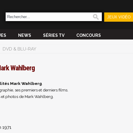
JEUX VIDÉO
UES
NEWS
SÉRIES TV
CONCOURS
DVD & BLU-RAY
ark Wahlberg
lités Mark Wahlberg
.
raphie, ses premiers et derniers films.
 et photos de Mark Wahlberg.
n 1971