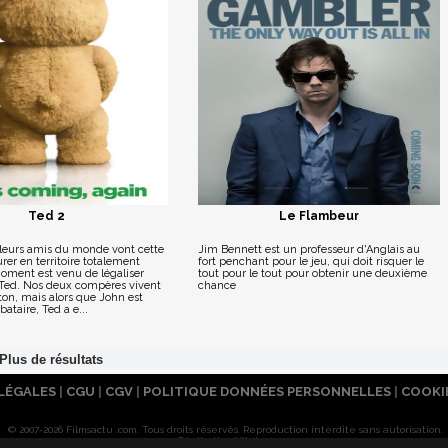
Ted 2
Le Flambeur
leurs amis du monde vont cette
Jim Bennett est un professeur d'Anglais au
urer en territoire totalement
fort penchant pour le jeu, qui doit risquer le
moment est venu de légaliser
tout pour le tout pour obtenir une deuxième
e Ted. Nos deux compères vivent
chance
ton, mais alors que John est
ataire, Ted a e...
LÉGALES
|
CGU
|
CGV
|
POLITIQUE DONNÉES PERSONNELLES
|
COOKI
© 2007-2026 Filmsactu .com. Tous droits réservés. Reproduction interdite sans autorisation.
Réalisation Vitalyn