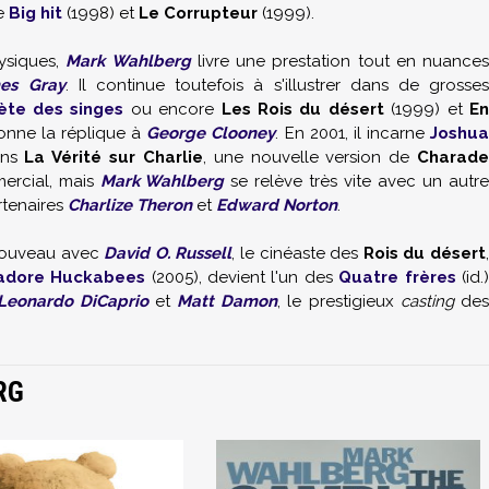
me
Big hit
(1998) et
Le Corrupteur
(1999).
ysiques,
Mark Wahlberg
livre une prestation tout en nuance
es Gray
. Il continue toutefois à s'illustrer dans de grosse
ète des singes
ou encore
Les Rois du désert
(1999) et
E
donne la réplique à
George Clooney
. En 2001, il incarne
Joshu
ans
La Vérité sur Charlie
, une nouvelle version de
Charad
ercial, mais
Mark Wahlberg
se relève très vite avec un autre
artenaires
Charlize Theron
et
Edward Norton
.
à nouveau avec
David O. Russell
, le cinéaste des
Rois du désert
'adore Huckabees
(2005), devient l'un des
Quatre frères
(id.
Leonardo DiCaprio
et
Matt Damon
, le prestigieux
casting
des
RG