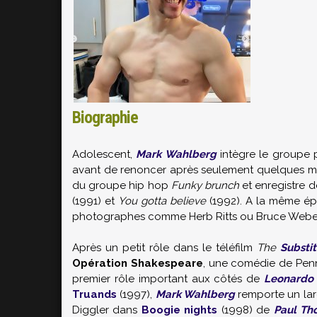
Biographie
Adolescent,
Mark Wahlberg
intègre le groupe
avant de renoncer après seulement quelques mois
du groupe hip hop
Funky brunch
et enregistre d
(1991) et
You gotta believe
(1992). A la même épo
photographes comme Herb Ritts ou Bruce Weber 
Après un petit rôle dans le téléfilm
The
Substi
Opération Shakespeare
, une comédie de
Pen
premier rôle important aux côtés de
Leonardo 
Truands
(1997),
Mark Wahlberg
remporte un larg
Diggler dans
Boogie nights
(1998) de
Paul Th