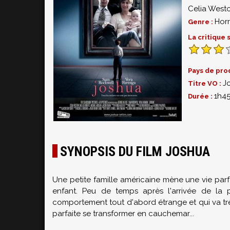
Celia West
Horr
Genre :
La critique
Pays de pro
J
Titre VO :
1h4
Durée :
SYNOPSIS DU FILM JOSHUA
Une petite famille américaine mène une vie parf
enfant. Peu de temps après l'arrivée de la p
comportement tout d'abord étrange et qui va très 
parfaite se transformer en cauchemar...