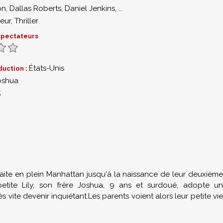
on
,
Dallas Roberts
,
Daniel Jenkins
,
...
eur
,
Thriller
 spectateurs
États-Unis
duction :
oshua
5
aite en plein Manhattan jusqu'à la naissance de leur deuxième
etite Lily, son frère Joshua, 9 ans et surdoué, adopte un
vite devenir inquiétant.Les parents voient alors leur petite vie