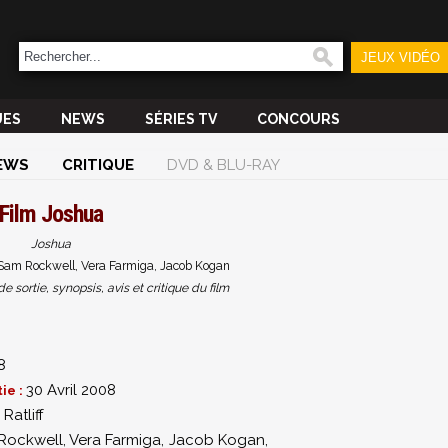
JEUX VIDÉO
UES
NEWS
SÉRIES TV
CONCOURS
EWS
CRITIQUE
DVD & BLU-RAY
Film
Joshua
Joshua
 Sam Rockwell, Vera Farmiga, Jacob Kogan
sortie, synopsis, avis et critique du film
8
30 Avril 2008
ie :
Ratliff
Rockwell
,
Vera Farmiga
,
Jacob Kogan
,