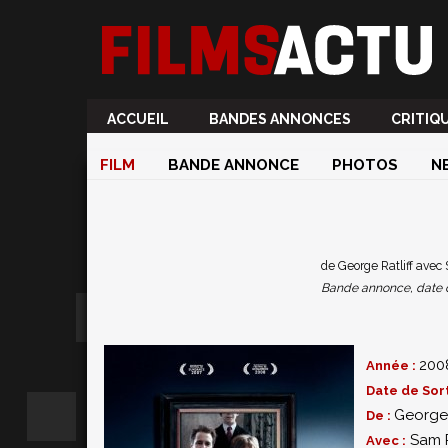
ACCUEIL
BANDES ANNONCES
CRITIQ
FILM
BANDE ANNONCE
PHOTOS
N
de George Ratliff avec
Bande annonce, date de 
200
Année :
Date de Sort
George 
De :
Sam 
Avec :