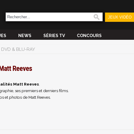
JEUX VIDÉO
UES
NEWS
SÉRIES TV
CONCOURS
DVD & BLU-RAY
Matt Reeves
alités Matt Reeves
.
raphie, ses premiers et derniers films.
os et photos de Matt Reeves.