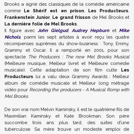
Brooks a signé des classiques de la comédie américaine
comme
Le Shérif est en prison
,
Les Producteurs
,
Frankenstein Junior
,
Le grand frisson
de Mel Brooks et
La dernière folie de Mel Brooks
.
Il figure avec
John Gielgud
,
Audrey Hepburn
et
Mike
Nichols
, parmi les sept artistes à avoir reçu les quatre
récompenses suprêmes du show-business : Tony, Emmy,
Grammy et Oscar. Il a remporté en 2001, pour son
spectacle
The Producers : The new Mel Brooks Musical
(Meilleure musique, Meilleur livret et Meilleure comédie
musicale). Cette adaptation de son film culte
Les
Producteurs
lui a valu deux Grammy Awards : Meilleur
album de comédie musicale et Meilleur long métrage
vidéo pour
Recording the producers - A Musical Romp with
Mel Brooks
.
De son vrai nom Melvin Kaminsky, il est le quatrième fils de
Maximilian Kaminsky et Kate Brookman. Son père
succombe trois ans plus tard, des suites d'une
tuberculose. Sa mère trouve un modeste emploi de