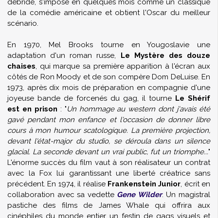
débridé, s'impose en quelques mois comme un classique
de la comédie américaine et obtient l'Oscar du meilleur
scénario.
En 1970, Mel Brooks tourne en Yougoslavie une
adaptation d'un roman russe,
Le Mystère des douze
chaises
, qui marque sa première apparition à l'écran aux
côtés de Ron Moody et de son compère Dom DeLuise. En
1973, après dix mois de préparation en compagnie d'une
joyeuse bande de forcenés du gag, il tourne
Le Shérif
est en prison
: "
Un hommage au western dont j'avais été
gavé pendant mon enfance et l'occasion de donner libre
cours à mon humour scatologique. La première projection,
devant l'état-major du studio, se déroula dans un silence
glacial. La seconde devant un vrai public, fut un triomphe...
"
L'énorme succès du film vaut à son réalisateur un contrat
avec la Fox lui garantissant une liberté créatrice sans
précédent. En 1974, il réalise
Frankenstein Junior
, écrit en
collaboration avec sa vedette
Gene Wilder
. Un magistral
pastiche des films de James Whale qui offrira aux
cinéphiles du monde entier un festin de gags visuels et