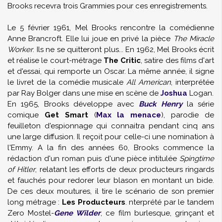
Brooks recevra trois Grammies pour ces enregistrements.
Le 5 février 1961, Mel Brooks rencontre la comédienne
Anne Brancroft. Elle lui joue en privé la pièce
The Miracle
Worker
. Ils ne se quitteront plus... En 1962, Mel Brooks écrit
et réalise le court-métrage
The Critic
, satire des films d'art
et d'essai, qui remporte un Oscar. La même année, il signe
le livret de la comédie musicale
All American
, interprétée
par Ray Bolger dans une mise en scène de
Joshua
Logan.
En 1965, Brooks développe avec
Buck Henry
la série
comique
Get Smart
(
Max la menace
), parodie de
feuilleton d'espionnage qui connaitra pendant cinq ans
une large diffusion. Il reçoit pour celle-ci une nomination à
l'Emmy. A la fin des années 60, Brooks commence la
rédaction d'un roman puis d'une pièce intitulée
Spingtime
of Hitler
, relatant les efforts de deux producteurs ringards
et fauchés pour redorer leur blason en montant un bide.
De ces deux moutures, il tire le scénario de son premier
long métrage :
Les Producteurs
. nterprété par le tandem
Zero Mostel-
Gene Wilder
, ce film burlesque, grinçant et