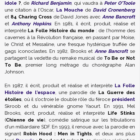
idole
?
, de
Richard Benjamin
, qui vaudra à
Peter O'Toole
une citation à l'Oscar,
La Mouche
de
David Cronenberg
et
84 Charing Cross
de David Jones avec
Anne Bancroft
et
Anthony Hopkins
. En 1981, il écrit, produit, réalise et
interprète
La Folle Histoire du monde
: de l'homme des
cavernes à la Révolution française, en passant par Moise,
le Christ et Messaline, une fresque hystérique truffée de
gags iconoclastes. En 1982, Brooks et
Anne Bancroft
se
partagent la vedette du remake musical de
To Be or Not
To Be
, premier long métrage du chorégraphe Alan
Johnson.
En 1987, il écrit, produit et réalise et interprète
La Folle
Histoire de l'espace
, une parodie de
La Guerre des
étoiles
, où il s'octroie le double rôle du féroce
président
Skroob et du vénérable gnome Yaourt. En 1991, Mel
Brooks, écrit, produit, réalise et interprète
Life Stinks
(
Chienne de vie
), comédie satirique sur les tribulations
d'un milliardaire SDF. En 1993, il renoue avec la parodie en
signant
Robin Hood : Men in Tights
, et deux ans plus