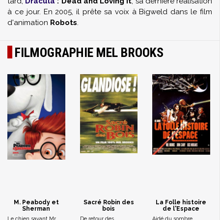
tard,
Dracula
: Dead and Loving It
, sa dernière réalisation
à ce jour. En 2005, il prête sa voix à Bigweld dans le film
d'animation
Robots
.
FILMOGRAPHIE MEL BROOKS
M. Peabody et
Sacré Robin des
La Folle histoire
Sherman
bois
de l'Espace
Le chien savant Mr
De retour des
Aidé du sombre