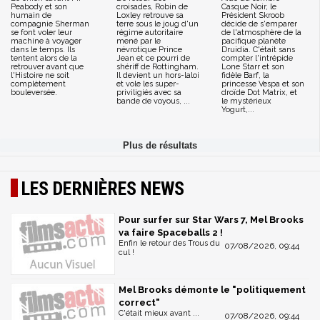
Peabody et son
croisades, Robin de
Casque Noir, le
humain de
Loxley retrouve sa
Président Skroob
compagnie Sherman
terre sous le joug d'un
décide de s'emparer
se font voler leur
régime autoritaire
de l'atmosphère de la
machine à voyager
mené par le
pacifique planète
dans le temps. Ils
névrotique Prince
Druidia. C'était sans
tentent alors de la
Jean et ce pourri de
compter l'intrépide
retrouver avant que
shériff de Rottingham.
Lone Starr et son
l'Histoire ne soit
Il devient un hors-laloi
fidèle Barf, la
complètement
et vole les super-
princesse Vespa et son
bouleversée.
priviligiés avec sa
droïde Dot Matrix, et
bande de voyous, ...
le mystérieux
Yogurt,...
LES DERNIÈRES NEWS
Pour surfer sur Star Wars 7, Mel Brooks
va faire Spaceballs 2 !
Enfin le retour des Trous du
07/08/2026, 09:44
cul !
Mel Brooks démonte le "politiquement
correct"
C'était mieux avant ...
07/08/2026, 09:44