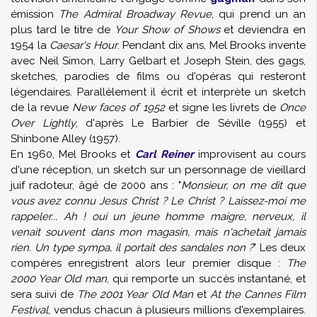
émission
The Admiral Broadway Revue
, qui prend un an
plus tard le titre de
Your Show of Shows
et deviendra en
1954 la
Caesar's Hour
. Pendant dix ans, Mel Brooks invente
avec Neil Simon, Larry Gelbart et Joseph Stein, des gags,
sketches, parodies de films ou d'opéras qui resteront
légendaires. Parallèlement il écrit et interprète un sketch
de la revue
New faces of 1952
et signe les livrets de
Once
Over Lightly
, d'après Le Barbier de Séville (1955) et
Shinbone Alley (1957).
En 1960, Mel Brooks et
Carl Reiner
improvisent au cours
d'une réception, un sketch sur un personnage de vieillard
juif radoteur, âgé de 2000 ans : "
Monsieur, on me dit que
vous avez connu Jesus Christ ? Le Christ ? Laissez-moi me
rappeler... Ah ! oui un jeune homme maigre, nerveux, il
venait souvent dans mon magasin, mais n'achetait jamais
rien. Un type sympa, il portait des sandales non ?
" Les deux
compères enregistrent alors leur premier disque :
The
2000 Year Old man
, qui remporte un succès instantané, et
sera suivi de
The 2001 Year Old Man
et
At the Cannes Film
Festival
, vendus chacun à plusieurs millions d'exemplaires.