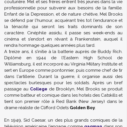
couturière. Mel et ses frères entrent très jeunes dans la vie
professionnelle pour subvenir aux besoins de la famille.
Enfant de la Depression, et de nature chétive, Mel Brooks
se défend par l'humour, acquérant très tot l'endurance et
la ténacité qui seront les traits dominants de son
caractère. Cinéphile assidu, il passe ses week-ends au
cinéma et s'endort en rêvant à Frankenstein, auquel il
rendra hommage quelques années plus tard.
A treize ans, il s'initie à la batterie auprès de Buddy Rich.
Diplômé en 1944 de l'Eastern High School de
Williamsburg, il est incorporé au Virginia Military Institute et
sert en Europe comme pontonnier, puis comme chef de tir
dans l'artillerie. Durant la guerre, il organise aussi des
spectacles burlesques pour les soldats. Après un bref
passage au
College
de Brooklyn, Mel Brooks se produit
comme batteur et comique dans les hotels des Catskills et
tient son premier rôle à Red Bank (New Jersey) dans le
drame réaliste de Clifford Odets
Golden Boy
.
En 1949, Sid Caesar, un des plus grands comiques de la
télévision américaine l'engage comme
gagman
dans son