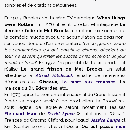
sonores et de citations détournées.
En 1975, Brooks crée la série TV parodique
When things
were Rotten
. En 1976, il écrit, produit et interprète
La
dernière folie de Mel Brooks
, un retour aux sources de
la comédie muette avec une accumulation de gags non-
sensiques, doublé d'un prémonitoire "
cri de guerre contre
les conglomérats qui ont envahi le cinéma, décident de
tout, ne savent qu'imiter les succès d'hier, et feront un jour
mourir notre art
". En 1977, l'irrépressible Mel écrit, produit et
réalise
Le grand frisson de Mel Brooks
, un salut
affectueux à
Alfred Hitchcock
, émaillé de références
délirantes aux
Oiseaux
,
La mort aux trousses
,
La
maison du Dr. Edwardes
, etc...
En 1979, après le triomphe international du Grand frisson, il
fonde sa propre société de production, la Brookfilms,
sous l'égide de laquelle seront notamment réalisés
Elephant Man
de
David Lynch
(8 citations à l'Oscar),
Frances
de Graeme Clifford, pour lequel
Jessica Lange
et
Kim Stanley seront cités à l'Oscar,
Où est passé
mon