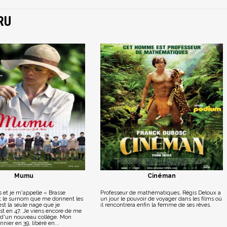
RU
Mumu
Cinéman
s et je m'appelle « Brasse
Professeur de mathématiques, Régis Deloux a
st le surnom que me donnent les
un jour le pouvoir de voyager dans les films où
est la seule nage que je
il rencontrera enfin la femme de ses rêves.
st en 47. Je viens encore de me
r d'un nouveau collège. Mon
onnier en 39, libéré en...