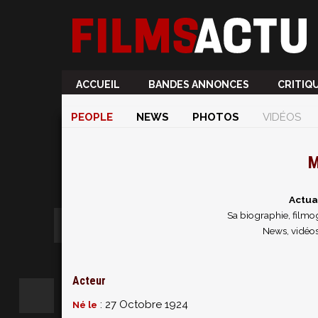
ACCUEIL
BANDES ANNONCES
CRITIQ
PEOPLE
NEWS
PHOTOS
VIDÉOS
M
Actua
Sa biographie, filmog
News, vidéos
Acteur
: 27 Octobre 1924
Né le