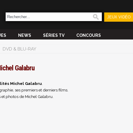
JEUX VIDÉO
UES
NEWS
SÉRIES TV
CONCOURS
DVD & BLU-RAY
ichel Galabru
lités Michel Galabru
.
raphie, ses premiers et derniers films.
 et photos de Michel Galabru.