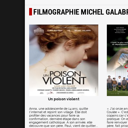
FILMOGRAPHIE MICHEL GALAB
Un poison violent
Anna, une adolescente de 14 ans, quitte
« J'ai onze an
l'internat et rejoint son village. Elle doit
Coulée ». C'e
profiter des vacances pour faire sa
copains car c'
confirmation, dernière étape dans son
pratique. On e
engagement catholique. A son arrivée, elle
faire renvoye
découvre que son père, Paul, vient de quitter...
père, fait pris