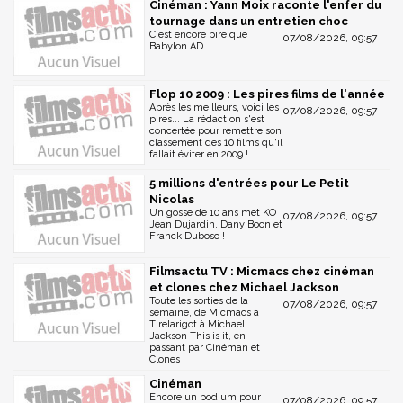
Cinéman : Yann Moix raconte l'enfer du
tournage dans un entretien choc
C'est encore pire que
07/08/2026, 09:57
Babylon AD ...
Flop 10 2009 : Les pires films de l'année
Après les meilleurs, voici les
07/08/2026, 09:57
pires... La rédaction s'est
concertée pour remettre son
classement des 10 films qu'il
fallait éviter en 2009 !
5 millions d'entrées pour Le Petit
Nicolas
Un gosse de 10 ans met KO
07/08/2026, 09:57
Jean Dujardin, Dany Boon et
Franck Dubosc !
Filmsactu TV : Micmacs chez cinéman
et clones chez Michael Jackson
Toute les sorties de la
07/08/2026, 09:57
semaine, de Micmacs à
Tirelarigot à Michael
Jackson This is it, en
passant par Cinéman et
Clones !
Cinéman
Encore un podium pour
07/08/2026, 09:57